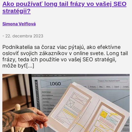
Ako používať long tail frázy vo vašej SEO
stratégii?
Simona Velflová
- 22. decembra 2023
Podnikatelia sa čoraz viac pýtajú, ako efektívne
osloviť svojich zákazníkov v online svete. Long tail
frázy, teda ich použitie vo vašej SEO stratégii,
môže byť[...]