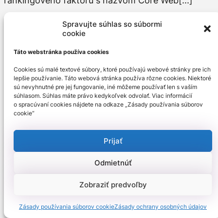
rankingového faktoru s názvom Core Web[...]
Predošlé
Stránka
1
Stránka
2
Ďalšie
Spravujte súhlas so súbormi
cookie
Klientske články
Táto webstránka používa cookies
Automatizácia
Cookies sú malé textové súbory, ktoré používajú webové stránky pre ich
Automoto a preprava
lepšie používanie. Táto webová stránka používa rôzne cookies. Niektoré
sú nevyhnutné pre jej fungovanie, iné môžeme používať len s vaším
Cukrárenská výroba
súhlasom. Súhlas máte právo kedykoľvek odvolať. Viac informácií
Domácnosť
o spracúvaní cookies nájdete na odkaze „Zásady používania súborov
Hobby
cookie“
Hudba, nosiče, CD
Jasle, škôlky, školy
Kancelárie
Prijať
Klimatizácie
Kozmetika
Odmietnúť
Kurzy, školenia
Likvidácia škodcov
Zobraziť predvoľby
Oblečenie a móda
Jedlá, nápoje, alkohol
Zásady používania súborov cookie
Zásady ochrany osobných údajov
Ochrana majetku