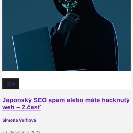
SEO
Japonský SEO spam alebo máte hacknutý
web – 2.časť
Simona Velflová
- 1. decembra 2022