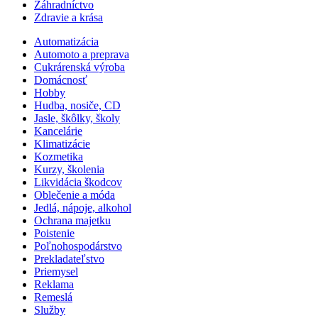
Záhradníctvo
Zdravie a krása
Automatizácia
Automoto a preprava
Cukrárenská výroba
Domácnosť
Hobby
Hudba, nosiče, CD
Jasle, škôlky, školy
Kancelárie
Klimatizácie
Kozmetika
Kurzy, školenia
Likvidácia škodcov
Oblečenie a móda
Jedlá, nápoje, alkohol
Ochrana majetku
Poistenie
Poľnohospodárstvo
Prekladateľstvo
Priemysel
Reklama
Remeslá
Služby