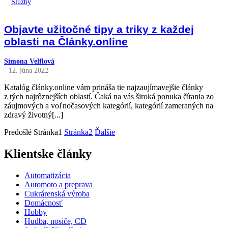
Služby
Objavte užitočné tipy a triky z každej
oblasti na Články.online
Simona Velflová
- 12. júna 2022
Katalóg články.online vám prináša tie najzaujímavejšie články
z tých najrôznejších oblastí. Čaká na vás široká ponuka čítania zo
záujmových a voľnočasových kategórií, kategórií zameraných na
zdravý životný[...]
Predošlé
Stránka
1
Stránka
2
Ďalšie
Klientske články
Automatizácia
Automoto a preprava
Cukrárenská výroba
Domácnosť
Hobby
Hudba, nosiče, CD