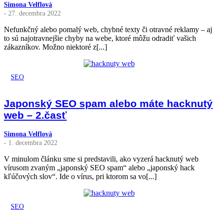
Simona Velflová
- 27. decembra 2022
Nefunkčný alebo pomalý web, chybné texty či otravné reklamy – aj
to sú najotravnejšie chyby na webe, ktoré môžu odradiť vašich
zákazníkov. Možno niektoré z[...]
SEO
Japonský SEO spam alebo máte hacknutý
web – 2.časť
Simona Velflová
- 1. decembra 2022
V minulom článku sme si predstavili, ako vyzerá hacknutý web
vírusom zvaným „japonský SEO spam“ alebo „japonský hack
kľúčových slov“. Ide o vírus, pri ktorom sa vo[...]
SEO