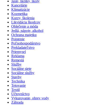
Jasle, škôlky, školy
Kancelárie
Klimatizácie
Kozmetika
Kurzy, školenia
Likvidácia škodcov
Oblečenie a móda
Jedlá, nápoje, alkohol
Ochrana majetku
Poistenie
Poľnohospodárstvo
Prekladateľstvo
Priemysel
Reklama
Remeslá
Služby
Sociálne siete
Sociálne služby
Stavby
Technika
Tetovanie
Textil
Účtovníctvo
Vykurovanie, ohrev vody
Záhrada