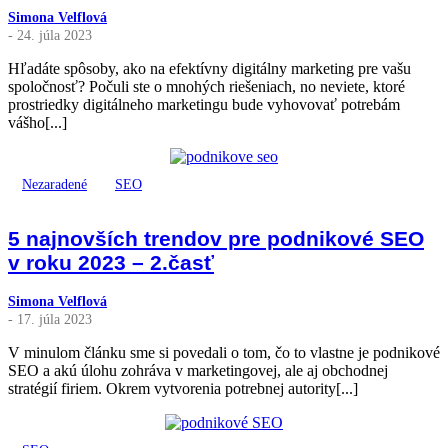
Simona Velflová
- 24. júla 2023
Hľadáte spôsoby, ako na efektívny digitálny marketing pre vašu
spoločnosť? Počuli ste o mnohých riešeniach, no neviete, ktoré
prostriedky digitálneho marketingu bude vyhovovať potrebám
vášho[...]
Nezaradené
SEO
5 najnovších trendov pre podnikové SEO
v roku 2023 – 2.časť
Simona Velflová
- 17. júla 2023
V minulom článku sme si povedali o tom, čo to vlastne je podnikové
SEO a akú úlohu zohráva v marketingovej, ale aj obchodnej
stratégií firiem. Okrem vytvorenia potrebnej autority[...]