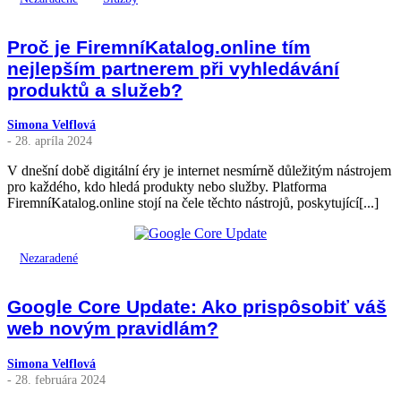
Proč je FiremníKatalog.online tím
nejlepším partnerem při vyhledávání
produktů a služeb?
Simona Velflová
- 28. apríla 2024
V dnešní době digitální éry je internet nesmírně důležitým nástrojem
pro každého, kdo hledá produkty nebo služby. Platforma
FiremníKatalog.online stojí na čele těchto nástrojů, poskytující[...]
Nezaradené
Google Core Update: Ako prispôsobiť váš
web novým pravidlám?
Simona Velflová
- 28. februára 2024