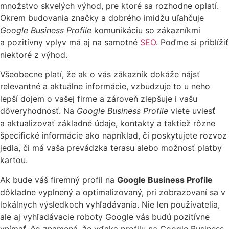
množstvo skvelých výhod, pre ktoré sa rozhodne oplatí.
Okrem budovania značky a dobrého imidžu uľahčuje
Google Business Profile
komunikáciu so zákazníkmi
a pozitívny vplyv má aj na samotné
SEO
. Poďme si priblížiť
niektoré z výhod.
Všeobecne platí, že ak o vás zákazník dokáže nájsť
relevantné a aktuálne informácie, vzbudzuje to u neho
lepší dojem o vašej firme a zároveň zlepšuje i vašu
dôveryhodnosť. Na
Google Business Profile
viete uviesť
a aktualizovať základné údaje, kontakty a taktiež rôzne
špecifické informácie ako napríklad, či poskytujete rozvoz
jedla, či má vaša prevádzka terasu alebo možnosť platby
kartou.
Ak bude váš firemný profil na
Google Business Profile
dôkladne vyplnený a optimalizovaný, pri zobrazovaní sa v
lokálnych výsledkoch vyhľadávania. Nie len používatelia,
ale aj vyhľadávacie roboty Google vás budú pozitívne
vnímať, čo znamená, že vďaka profilu na Google Business