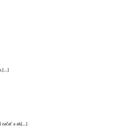
[...]
 začať a ak[...]