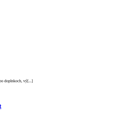
po doplnkoch, vý[...]
t