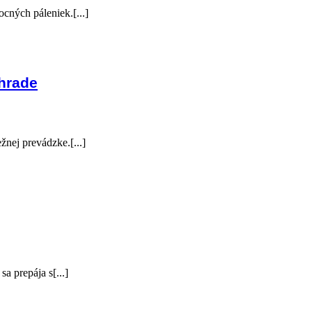
ocných páleniek.[...]
áhrade
nej prevádzke.[...]
a prepája s[...]