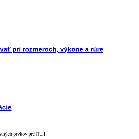
vať pri rozmeroch, výkone a rúre
ácie
tných prvkov pre ľ[...]