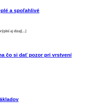
eplé a spoľahlivé
plní aj dizaj[...]
a čo si dať pozor pri vrstvení
nákladov