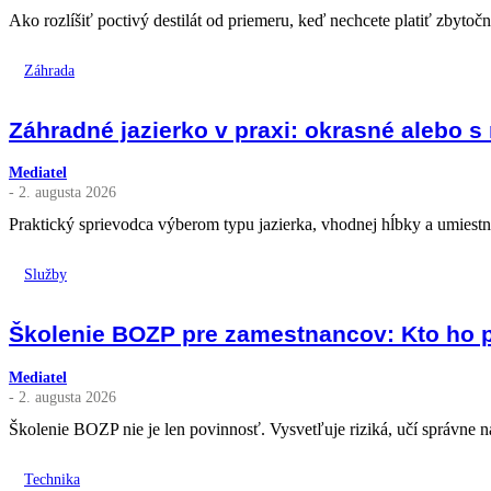
Ako rozlíšiť poctivý destilát od priemeru, keď nechcete platiť zbytoč
Záhrada
Záhradné jazierko v praxi: okrasné alebo s
Mediatel
- 2. augusta 2026
Praktický sprievodca výberom typu jazierka, vhodnej hĺbky a umiestn
Služby
Školenie BOZP pre zamestnancov: Kto ho p
Mediatel
- 2. augusta 2026
Školenie BOZP nie je len povinnosť. Vysvetľuje riziká, učí správne ná
Technika