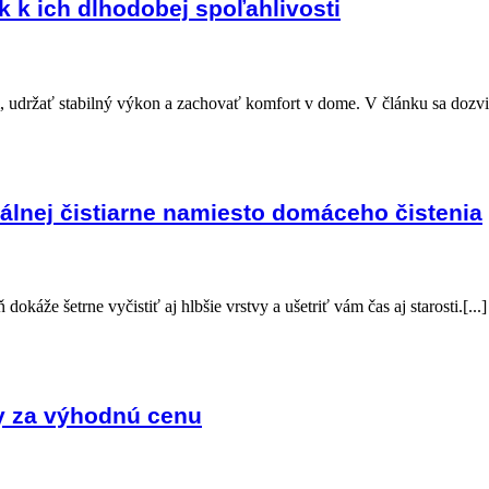
k k ich dlhodobej spoľahlivosti
udržať stabilný výkon a zachovať komfort v dome. V článku sa dozviete
nálnej čistiarne namiesto domáceho čistenia
okáže šetrne vyčistiť aj hlbšie vrstvy a ušetriť vám čas aj starosti.[...]
ty za výhodnú cenu