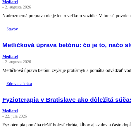
Mediatel
- 2. augusta 2026
Nadrozmerná preprava nie je len o veľkom vozidle. V hre sú povolenia
Stavby
Metličková úprava betónu: čo je to, načo slú
Mediatel
- 2. augusta 2026
Metličková úprava betónu zvyšuje protišmyk a pomáha odvádzať vodu. 
Zdravie a krása
Fyzioterapia v Bratislave ako dôležitá súč
Mediatel
- 22. júla 2026
Fyzioterapia pomáha riešiť bolesť chrbta, kĺbov aj svalov a často dopĺň