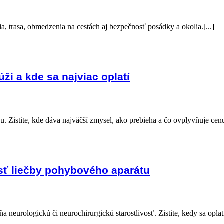
, trasa, obmedzenia na cestách aj bezpečnosť posádky a okolia.[...]
ži a kde sa najviac oplatí
Zistite, kde dáva najväčší zmysel, ako prebieha a čo ovplyvňuje cenu.
asť liečby pohybového aparátu
a neurologickú či neurochirurgickú starostlivosť. Zistite, kedy sa oplatí