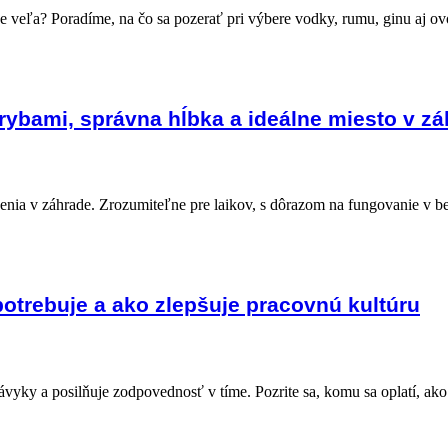
ne veľa? Poradíme, na čo sa pozerať pri výbere vodky, rumu, ginu aj ov
 rybami, správna hĺbka a ideálne miesto v z
enia v záhrade. Zrozumiteľne pre laikov, s dôrazom na fungovanie v bež
otrebuje a ako zlepšuje pracovnú kultúru
vyky a posilňuje zodpovednosť v tíme. Pozrite sa, komu sa oplatí, ako s