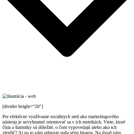
[divider height=“20″]
Pre efektívne využívanie sociálnych sietí ako marketingového
nástroja je nevyhnutné orientovať sa v ich metrikách. Viete, ktoré
čísla a štatistiky sú dôležité, o čom vypovedajú alebo ako ich
zlepšiť? Aj na to vám odpovie naša séria blogov. Na úvod vám