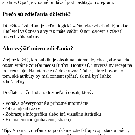
stiahne. Opäť je vhodné pridávať pod hashtagom #regram.
Prečo sú zdieľania dôležité?
Dôležitosť zdieľaní je veľmi logická – čím viac zdieľaní, tým viac
ľudí vidí váš obsah a vy tak máte väčšiu šancu osloviť a získať
nových zákazníkov.
Ako zvýšiť mieru zdieľania?
Zrejme každý, kto publikuje obsah na internet by chcel, aby sa jeho
obsah virálne zdieľal medzi ľuďmi. Bohužiaľ, univerzálny recept na
to neexistuje. Na internete nájdete rôzne štúdie , ktoré hovoria o
tom, aké atribúty by mal content spĺňať, ak má byť ľahko
zdieľateľný.
Dočítate sa, že ľudia radi zdieľajú obsah, ktorý:
• Podáva dôveryhodné a prínosné informácie
• Obsahuje obrázky
• Zobrazuje infografiku alebo inú vizuálnu štatistiku
• Hrá na emócie (pobavenie, strach)
Tip:
V rámci zdieľania odporúčame zdieľať aj svoju staršiu prácu,