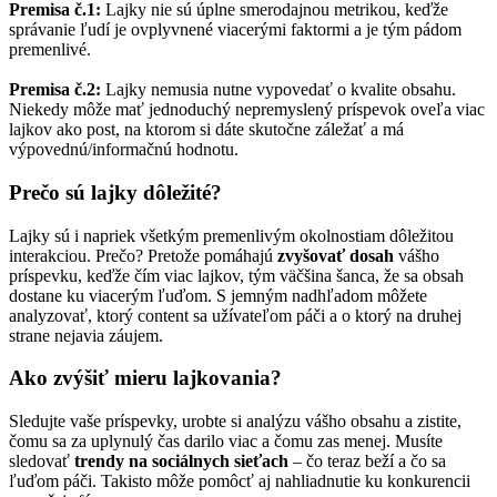
Premisa č.1:
Lajky nie sú úplne smerodajnou metrikou, keďže
správanie ľudí je ovplyvnené viacerými faktormi a je tým pádom
premenlivé.
Premisa č.2:
Lajky nemusia nutne vypovedať o kvalite obsahu.
Niekedy môže mať jednoduchý nepremyslený príspevok oveľa viac
lajkov ako post, na ktorom si dáte skutočne záležať a má
výpovednú/informačnú hodnotu.
Prečo sú lajky dôležité?
Lajky sú i napriek všetkým premenlivým okolnostiam dôležitou
interakciou. Prečo? Pretože pomáhajú
zvyšovať dosah
vášho
príspevku, keďže čím viac lajkov, tým väčšina šanca, že sa obsah
dostane ku viacerým ľuďom. S jemným nadhľadom môžete
analyzovať, ktorý content sa užívateľom páči a o ktorý na druhej
strane nejavia záujem.
Ako zvýšiť mieru lajkovania?
Sledujte vaše príspevky, urobte si analýzu vášho obsahu a zistite,
čomu sa za uplynulý čas darilo viac a čomu zas menej. Musíte
sledovať
trendy na sociálnych sieťach
– čo teraz beží a čo sa
ľuďom páči. Takisto môže pomôcť aj nahliadnutie ku konkurencii