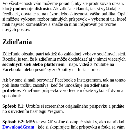
Vo všeobecnosti vám môžeme poradiť, aby ste produkovali obsah,
ktorý
podnecuje diskusiu
. Ak zdieľate článok, tak si vyžiadajte
feedback, opýtajte sa na názor alebo skúsenosti vášho publika. Opäť
si môžete vykonať rozbor minulých príspevok – vyberte si tie, ktoré
mali najviac komentárov a snažte sa nimi inšpirovať pri tvorbe
nových postov.
Zdieľania
Zdieľanie obsahu patrí taktiež do základnej výbavy sociálnych sietí.
Rozdiel je ten, že k zdieľaniu môže dochádzať aj v rámci viacerých
sociálnych sietí alebo platforiem
– napr. videá z Youtube na
Facebooku alebo pesničky zo Spotify na Insta stories.
Ak by sme si mali porovnať Facebook s Instagramom, tak na tomto
poli Insta trošku zaostáva, keď že umožňuje len
zdieľanie
príbehov
. Zdieľanie príspevkov vo feede môžete vykonať dvoma
spôsobmi:
Spôsob č.1:
Urobíte si screenshot originálneho príspevku a pridáte
ho s uvedením hashtagu #regram.
Spôsob č.2:
Môžete využiť voľne dostupné stránky, ako napríklad
DownloadGram
, kde si skopírujete link príspevku a fotka sa vám