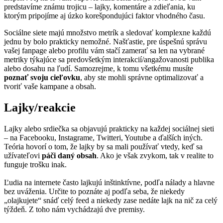
predstavíme známu trojicu – lajky, komentáre a zdieľania, ku
ktorým pripojíme aj úzko korešpondujúci faktor vhodného času.
Sociálne siete majú množstvo metrík a sledovať komplexne každú
jednu by bolo prakticky nemožné. Našťastie, pre úspešnú správu
vašej fanpage alebo profilu vám stačí zamerať sa len na vybrané
metriky týkajúce sa predovšetkým interakcií/angažovanosti publika
alebo dosahu na ľudí. Samozrejme, k tomu všetkému musíte
poznať svoju cieľovku
, aby ste mohli správne optimalizovať a
tvoriť vaše kampane a obsah.
Lajky/reakcie
Lajky alebo srdiečka sa objavujú prakticky na každej sociálnej sieti
– na Facebooku, Instagrame, Twitteri, Youtube a ďalších iných.
Teória hovorí o tom, že lajky by sa mali používať vtedy, keď sa
užívateľovi
páči daný obsah
. Ako je však zvykom, tak v realite to
funguje trošku inak.
Ľudia na internete často lajkujú inštinktívne, podľa nálady a hlavne
bez uváženia. Určite to poznáte aj podľa seba, že niekedy
„olajkujete“ snáď celý feed a niekedy zase nedáte lajk na nič za celý
týždeň. Z toho nám vychádzajú dve premisy.