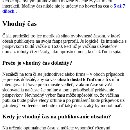
keďže opätovným promovaním môžete značne zvýšiť mieru
interakcií. Ideálny čas nikde nie je určený no hovorí sa cca o
5 až 7
dňoch
.
Vhodný čas
Čísla predošlej trojice metrík sú silno ovplyvnené časom, v ktorý
obsah publikujete na svoju fanpage/profil. Je logické, že interakcie s
príspevkom budú väčšie o 16:00, keď už je väčšina užívateľov
doma z roboty či zo školy, ako uprostred noci, keď už ľudia spia.
Prečo je vhodný čas dôležitý?
Nezáleží na tom či ste jednotlivec alebo firma – v oboch prípadoch
je pre vás dôležité, aby sa váš
obsah dostal k ľuďom
a tí s ním
interagovali. Práve preto musíte vedieť, v akom čase sú vaši
sledovatelia najčastejšie online a tomu prispôsobiť pridávanie
príspevkov. Nevhodný výber času môže spôsobiť to, že väčšina
publika bude práve vtedy offline a po prihlásení bude príspevok už
„stratený“ vo feede a nebude mať taký dosah, aký by mohol mať.
Kedy je vhodný čas na publikovanie obsahu?
Na určenie optimálneho času si môžete vypomôcť rôznymi