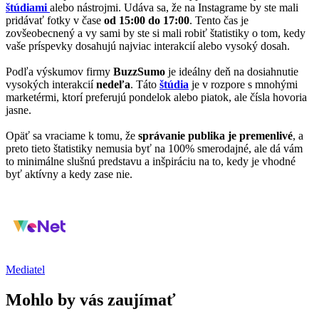
štúdiami
alebo nástrojmi. Udáva sa, že na Instagrame by ste mali
pridávať fotky v čase
od 15:00 do 17:00
. Tento čas je
zovšeobecnený a vy sami by ste si mali robiť štatistiky o tom, kedy
vaše príspevky dosahujú najviac interakcií alebo vysoký dosah.
Podľa výskumov firmy
BuzzSumo
je ideálny deň na dosiahnutie
vysokých interakcií
nedeľa
. Táto
štúdia
je v rozpore s mnohými
marketérmi, ktorí preferujú pondelok alebo piatok, ale čísla hovoria
jasne.
Opäť sa vraciame k tomu, že
správanie publika je premenlivé
, a
preto tieto štatistiky nemusia byť na 100% smerodajné, ale dá vám
to minimálne slušnú predstavu a inšpiráciu na to, kedy je vhodné
byť aktívny a kedy zase nie.
Mediatel
Mohlo by vás zaujímať