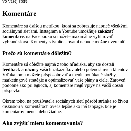
vo vašej sfére.
Komentáre
Komentáre sú ďalšou metrikou, ktorá sa zobrazuje naprieč všetkými
sociálnymi sieťami. Instagram a Youtube umožňuje
zakázať
komentáre
, na Facebooku si môžete maximálne vyfiltrovať
vybrané slová. Komenty s týmito slovami nebude možné uverejniť.
Prečo sú komentáre dôležité?
Komentáre sú dôležité najmä z toho hľadiska, aby ste dostali
feedback a názory
vašich zákazníkov alebo potenciálnych klientov.
Vďaka tomu môžete prispôsobovať a meniť ponúkané služby,
marketingové stratégie a optimalizovať vaše plány a ciele. Zároveň,
podobne ako pri lajkoch, aj komentáre majú vplyv na väčší dosah
príspevku.
Okrem toho, na používateľa sociálnych sietí pôsobí stránka so živou
diskusiou v komentároch oveľa lepšie ako iná fanpage, kde je
komentárov menej alebo žiadne.
Ako zvýšiť mieru komentovania?