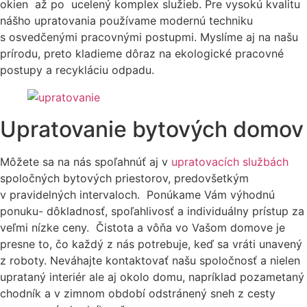
okien až po ucelený komplex služieb. Pre vysokú kvalitu
nášho upratovania používame modernú techniku
s osvedčenými pracovnými postupmi. Myslíme aj na našu
prírodu, preto kladieme dôraz na ekologické pracovné
postupy a recykláciu odpadu.
Upratovanie bytových domov
Môžete sa na nás spoľahnúť aj v
upratovacích službách
spoločných bytových priestorov, predovšetkým
v pravidelných intervaloch. Ponúkame Vám výhodnú
ponuku- dôkladnosť, spoľahlivosť a individuálny prístup za
veľmi nízke ceny. Čistota a vôňa vo Vašom domove je
presne to, čo každý z nás potrebuje, keď sa vráti unavený
z roboty. Neváhajte kontaktovať našu spoločnosť a nielen
uprataný interiér ale aj okolo domu, napríklad pozametaný
chodník a v zimnom období odstránený sneh z cesty