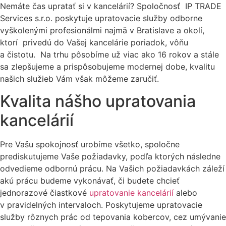
Nemáte čas upratať si v kancelárií? Spoločnosť IP TRADE
Services s.r.o. poskytuje upratovacie služby odborne
vyškolenými profesionálmi najmä v Bratislave a okolí,
ktorí privedú do Vašej kancelárie poriadok, vôňu
a čistotu. Na trhu pôsobíme už viac ako 16 rokov a stále
sa zlepšujeme a prispôsobujeme modernej dobe, kvalitu
našich služieb Vám však môžeme zaručiť.
Kvalita nášho upratovania
kancelárií
Pre Vašu spokojnosť urobíme všetko, spoločne
prediskutujeme Vaše požiadavky, podľa ktorých následne
odvedieme odbornú prácu. Na Vašich požiadavkách záleží
akú prácu budeme vykonávať, či budete chcieť
jednorazové čiastkové
upratovanie kancelárií
alebo
v pravidelných intervaloch. Poskytujeme upratovacie
služby rôznych prác od tepovania kobercov, cez umývanie