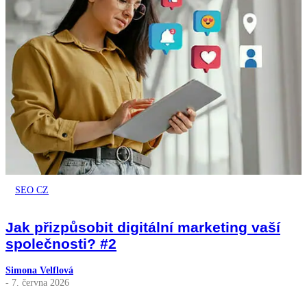
SEO CZ
Jak přizpůsobit digitální marketing vaší
společnosti? #2
Simona Velflová
- 7. června 2026