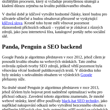
složitějším procesem, který si vyžaduje promyšlenou strategii a
kladení důrazu zejména na kvalitu publikovaného obsahu.
V dnešní době je klíčové vytvářet hodnotné články, které budou pro
uživatele užitečné a budou obsahovat přirozeně se vyskytující
klíčová slova
. Kromě toho byste měli věnovat pozornost
různorodosti příchozích odkazů – vyplatí se je získávat z různých
zdrojů, jako jsou internetová fóra, katalogové portály nebo sociální
sítě.
Panda, Penguin a SEO backend
Google Panda je algoritmus představen v roce 2012, jehož cílem je
posoudit kvalitu obsahu na webových stránkách. Tato změna
ovlivnila způsob tvorby SEO zdrojů, jelikož větší pozornost byla
věnována věcné hodnotě publikovaných textů. V důsledku toho
byly stránky s nekvalitním obsahem ve výsledcích
Google
přeřazeny níže.
Na druhé straně Penguin je algoritmus představen v roce 2013,
jehož účelem bylo bojovat proti nadměrné optimalizaci webu pro
příchozí odkazy. Zavedení tohoto algoritmu znamenalo, že mnohé
webové stránky, které dříve používaly
black-hat SEO techniky
, jako
například nakupování odkazů nebo vytváření bezcenného obsahu s
přetížením klíčových slov, byly potrestány nižší pozicí ve výsledcích