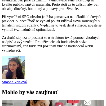
stránkách. Jak jsme již zmínili, vyhledávače stále více dbají na
kvalitu publikovaných materiálů. Proto stojí za to zajistit, aby byl
obsah jedinečný, hodnotný a poutavý pro uživatele.
Při vytváření SEO obsahu je třeba pamatovat na několik klíčových
pravidel. V první řadě se vyplatí použít klíčová slova související s
tématem vstupní stránky. Vyplatí se to však dělat s mírou, abyste se
vyhnuli tvz. nadměrné optimalizací.
Za druhé stojí za to postarat se o strukturu textů pomocí vhodných
nadpisů a zvýraznění. Pro uživatele tak bude obsah snáze
srozumitelný, což bude mít pozitivní vliv na hodnocení webu
vyhledávači.
Simona Velflová
Mohlo by vás zaujímať