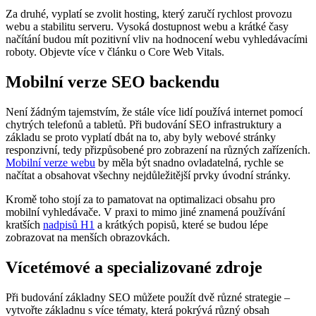
Za druhé, vyplatí se zvolit hosting, který zaručí rychlost provozu
webu a stabilitu serveru. Vysoká dostupnost webu a krátké časy
načítání budou mít pozitivní vliv na hodnocení webu vyhledávacími
roboty. Objevte více v článku o Core Web Vitals.
Mobilní verze SEO backendu
Není žádným tajemstvím, že stále více lidí používá internet pomocí
chytrých telefonů a tabletů. Při budování SEO infrastruktury a
základu se proto vyplatí dbát na to, aby byly webové stránky
responzivní, tedy přizpůsobené pro zobrazení na různých zařízeních.
Mobilní verze webu
by měla být snadno ovladatelná, rychle se
načítat a obsahovat všechny nejdůležitější prvky úvodní stránky.
Kromě toho stojí za to pamatovat na optimalizaci obsahu pro
mobilní vyhledávače. V praxi to mimo jiné znamená používání
kratších
nadpisů H1
a krátkých popisů, které se budou lépe
zobrazovat na menších obrazovkách.
Vícetémové a specializované zdroje
Při budování základny SEO můžete použít dvě různé strategie –
vytvořte základnu s více tématy, která pokrývá různý obsah