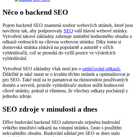
Něco o backend SEO
Pojem backend SEO znamená soubor webových stránek, které jsou
navrženy tak, aby podporovaly
SEO
vaší hlavní webové stránky.
Vytvoření takové základny zahrnuje umístění hodnotného obsahu a
odkazů vedoucích na cílovou webovou stránku. Díky tomu si
domovská stránka získává na popularitě a autoritě v očích
vyhledávačů, což se promítá do vyšší pozice ve výsledcích
vyhledávání.
Vytvoření SEO základny však není jen o
umísťování odkazů.
Důležité je také starat se o kvalitu těchto stránek a optimalizovat je
pro SEO. Také stojí za to pamatovat na různorodost používaných
domén a serverů, protože vyhledávače mohou snížit hodnocení
cílové stránky, pokud si všimnou, že všechny odkazy pocházejí z
jednoho zdroje.
SEO zdroje v minulosti a dnes
Dříve budování backend SEO zahrnovalo zejména budování
velkého množství odkazů na vstupní stránku, často s použitím
nekvalitního obsahu. Budování
základ pro SEO
se dnes stalo