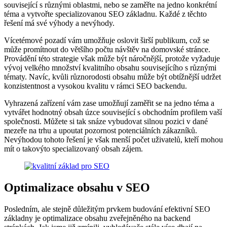
související s různými oblastmi, nebo se zaměřte na jedno konkrétní
téma a vytvořte specializovanou SEO základnu. Každé z těchto
řešení má své výhody a nevýhody.
Vícetémové pozadí vám umožňuje oslovit širší publikum, což se
může promítnout do většího počtu návštěv na domovské stránce.
Provádění této strategie však může být náročnější, protože vyžaduje
vývoj velkého množství kvalitního obsahu souvisejícího s různými
tématy. Navíc, kvůli různorodosti obsahu může být obtížnější udržet
konzistentnost a vysokou kvalitu v rámci SEO backendu.
Vyhrazená zařízení vám zase umožňují zaměřit se na jedno téma a
vytvářet hodnotný obsah úzce související s obchodním profilem vaší
společnosti. Můžete si tak snáze vybudovat silnou pozici v dané
mezeře na trhu a upoutat pozornost potenciálních zákazníků.
Nevýhodou tohoto řešení je však menší počet uživatelů, kteří mohou
mít o takovýto specializovaný obsah zájem.
Optimalizace obsahu v SEO
Posledním, ale stejně důležitým prvkem budování efektivní SEO
základny je optimalizace obsahu zveřejněného na backend