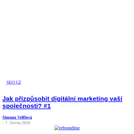
SEO CZ
Jak přizpůsobit digitální marketing vaší
společnosti? #1
Simona Velflová
- 7. června 2026