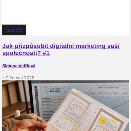
SEO CZ
Jak přizpůsobit digitální marketing vaší
společnosti? #1
Simona Velflová
- 7. června 2026