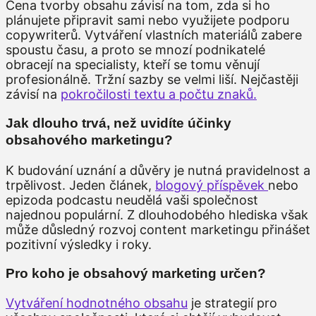
Cena tvorby obsahu závisí na tom, zda si ho
plánujete připravit sami nebo využijete podporu
copywriterů. Vytváření vlastních materiálů zabere
spoustu času, a proto se mnozí podnikatelé
obracejí na specialisty, kteří se tomu věnují
profesionálně. Tržní sazby se velmi liší. Nejčastěji
závisí na
pokročilosti textu a počtu znaků.
Jak dlouho trvá, než uvidíte účinky
obsahového marketingu?
K budování uznání a důvěry je nutná pravidelnost a
trpělivost. Jeden článek,
blogový příspěvek
nebo
epizoda podcastu neudělá vaši společnost
najednou populární. Z dlouhodobého hlediska však
může důsledný rozvoj content marketingu přinášet
pozitivní výsledky i roky.
Pro koho je obsahový marketing určen?
Vytváření hodnotného obsahu
je strategií pro