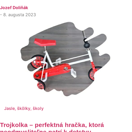
Jozef Doliňák
- 8. augusta 2023
Jasle, škôlky, školy
Trojkolka – perfektná hračka, ktorá
neodmysliteľne patrí k detstvu