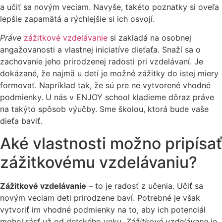
a učiť sa novým veciam. Navyše, takéto poznatky si oveľa
lepšie zapamätá a rýchlejšie si ich osvojí.
Práve
zážitkové vzdelávanie
si zakladá na osobnej
angažovanosti a vlastnej iniciatíve dieťaťa. Snaží sa o
zachovanie jeho prirodzenej radosti pri vzdelávaní. Je
dokázané, že najmä u detí je možné zážitky do istej miery
formovať. Napríklad tak, že sú pre ne vytvorené vhodné
podmienky. U nás v ENJOY school kladieme dôraz práve
na takýto spôsob výučby. Sme školou, ktorá bude vaše
dieťa baviť.
Aké vlastnosti možno pripísať
zážitkovému vzdelávaniu?
Zážitkové vzdelávanie
– to je radosť z učenia. Učiť sa
novým veciam deti prirodzene baví. Potrebné je však
vytvoriť im vhodné podmienky na to, aby ich potenciál
mohol rásť už od detského veku.
Zážitkové vzdelávane
je