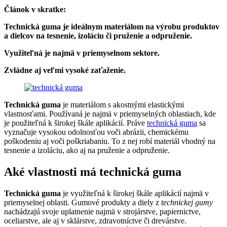
Článok v skratke:
Technická guma je ideálnym materiálom na výrobu produktov
a dielcov na tesnenie, izoláciu či pruženie a odpruženie.
Využiteľná je najmä v priemyselnom sektore.
Zvládne aj veľmi vysoké zaťaženie.
Technická guma
je materiálom s akostnými elastickými
vlastnosťami. Používaná je najmä v priemyselných oblastiach, kde
je použiteľná k širokej škále aplikácií. Práve
technická guma
sa
vyznačuje vysokou odolnosťou voči abrázii, chemickému
poškodeniu aj voči poškriabaniu. To z nej robí materiál vhodný na
tesnenie a izoláciu, ako aj na pruženie a odpruženie.
Aké vlastnosti má technická guma
Technická guma
je využiteľná k širokej škále aplikácií najmä v
priemyselnej oblasti. Gumové produkty a diely z
technickej gumy
nachádzajú svoje uplatnenie najmä v strojárstve, papiernictve,
oceliarstve, ale aj v sklárstve, zdravotníctve či drevárstve.