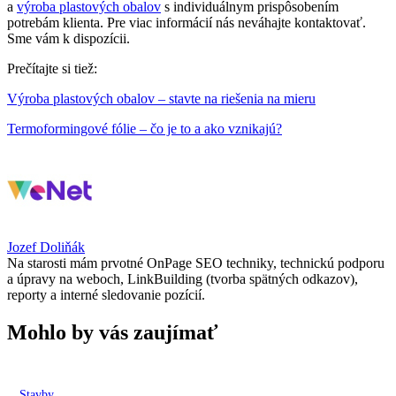
a
výroba
plastových obalov
s individuálnym prispôsobením
potrebám klienta. Pre viac informácií nás neváhajte kontaktovať.
Sme vám k dispozícii.
Prečítajte si tiež:
Výroba plastových obalov – stavte na riešenia na mieru
Termoformingové fólie – čo je to a ako vznikajú?
Jozef Doliňák
Na starosti mám prvotné OnPage SEO techniky, technickú podporu
a úpravy na weboch, LinkBuilding (tvorba spätných odkazov),
reporty a interné sledovanie pozícií.
Mohlo by vás zaujímať
Stavby