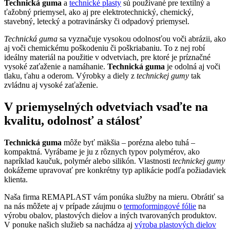
Technická guma
a
technické plasty
sú používané pre textilný a
ťažobný priemysel, ako aj pre elektrotechnický, chemický,
stavebný, letecký a potravinársky či odpadový priemysel.
Technická guma
sa vyznačuje vysokou odolnosťou voči abrázii, ako
aj voči chemickému poškodeniu či poškriabaniu. To z nej robí
ideálny materiál na použitie v odvetviach, pre ktoré je príznačné
vysoké zaťaženie a namáhanie.
Technická guma
je odolná aj voči
tlaku, ťahu a oderom. Výrobky a diely z
technickej gumy
tak
zvládnu aj vysoké zaťaženie.
V priemyselných odvetviach vsaďte na
kvalitu, odolnosť a stálosť
Technická guma
môže byť mäkšia – porézna alebo tuhá –
kompaktná. Vyrábame je ju z rôznych typov polymérov, ako
napríklad kaučuk, polymér alebo silikón. Vlastnosti
technickej gumy
dokážeme upravovať pre konkrétny typ aplikácie podľa požiadaviek
klienta.
Naša firma REMAPLAST vám ponúka služby na mieru. Obrátiť sa
na nás môžete aj v prípade záujmu o
termoformingové fólie
na
výrobu obalov, plastových dielov a iných tvarovaných produktov.
V ponuke našich služieb sa nachádza aj
výroba plastových dielov