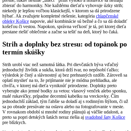
presne, rukáv nesmie „utiecť“ príliš vysoko a nohavice sa nemajú
zbierať do harmoniky. Nie každému dieťaťu vyhovuje úzky strih;
niekedy je lepšou voľbou klasickejší, v ktorom sa dá prirodzene
hýbať. Ak zvažujete kompletné riešenie, kategória
chlapčenské
obleky Košice
napovie, aké kombinácie sú bežné a čo sa dá doladiť
košeľou či vestou. Napokon, správna veľkosť je tá, pri ktorej dieťa
prestane riešiť oblečenie a začne sa tešiť na deň, ktorý ho čaká.
Strih a doplnky bez stresu: od topánok po
termín skúšky
Strih urobí viac než samotná látka. Pri dievčatách býva vďačný
jednoduchý živôtik a sukňa, ktorá drží tvar, no nepôsobí ťažko;
výsledok je čistý a slávnostný aj bez prehnaných ozdôb. Zároveň sa
oplatí myslieť na to, že prijímanie nie je módna prehliadka, ale
chvíľa, v ktorej má dieťa vyniknúť prirodzene. Doplnky preto
vyberajte ako jemné bodky za vetou: vlasový venček alebo sponku,
malé rukavičky, prípadne decentnú kabelku na vreckovky. Čím
jednoduchší základ, tým ľahšie sa doladí aj s rodinným štýlom, či už
sa po obrade presúvate na oslavu alebo na fotografovanie v meste.
V rovnakom období si mnohé rodiny plánujú aj väčšie udalosti, a
preto sa popri detských šatách neraz riešia aj
svadobné šaty Košice
pre blízkych.