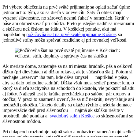
Pri výbere oblečenia na prvé sväté prijímanie sa oplatí začať úplne
jednoducho: tým, ako sa dieťa v odeve cíti. Šaty či oblek majú
vyzerať slávnostne, no zároveň nesmú ťahať v ramenách, škrtiť v
páse ani obmedzovať pri chôdzi. Preto je istejšie riadiť sa meraniami
a skúškou než číslom na štítku. V košickej ponuke, akú má
napríklad aj
požičovňa šiat na prvé sväté prijímanie Košice
, sa
jednotlivé strihy môžu správať rozdielne aj pri rovnakej veľkosti.
Ak meriate doma, zamerajte sa na tri miesta: hrudník, pás a celkovú
dĺžku (pri dievčatách aj dĺžku rukáva, ak je súčasťou šiat). Potom si
nechajte „rezervu“ iba tam, kde dáva zmysel — napríklad v páse,
aby sa dalo pohodlne sadnúť. Dĺžka však musí sedieť presne: lem, o
ktorý sa dieťa zachytáva na schodoch do kostola, vie pokaziť náladu
aj fotky. Najlepší test je krátka prechádzka po salóne, pár drepov a
otočka; V praxi to znamená overiť, že sa nič nekrúti, nevyťahuje ani
nedráždi pokožku. Takéto detaily sa ukážu rýchlo a ušetria domáce
improvizácie deň pred slávnosťou — najmä ak skúšku riešite v
prostredí, aké ponúka aj
svadobný salón Košice
so skúsenosťami so
slávnostnou módou.
Pri chlapcoch rozhoduje najmä sako a nohavice: ramená majú sedieť