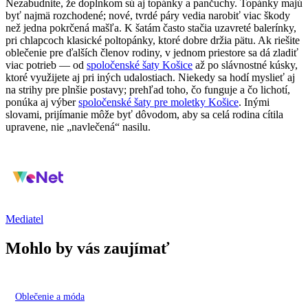
Nezabudnite, že doplnkom sú aj topánky a pančuchy. Topánky majú
byť najmä rozchodené; nové, tvrdé páry vedia narobiť viac škody
než jedna pokrčená mašľa. K šatám často stačia uzavreté balerínky,
pri chlapcoch klasické poltopánky, ktoré dobre držia pätu. Ak riešite
oblečenie pre ďalších členov rodiny, v jednom priestore sa dá zladiť
viac potrieb — od
spoločenské šaty Košice
až po slávnostné kúsky,
ktoré využijete aj pri iných udalostiach. Niekedy sa hodí myslieť aj
na strihy pre plnšie postavy; prehľad toho, čo funguje a čo lichotí,
ponúka aj výber
spoločenské šaty pre moletky Košice
. Inými
slovami, prijímanie môže byť dôvodom, aby sa celá rodina cítila
upravene, nie „navlečená“ nasilu.
Mediatel
Mohlo by vás zaujímať
Oblečenie a móda