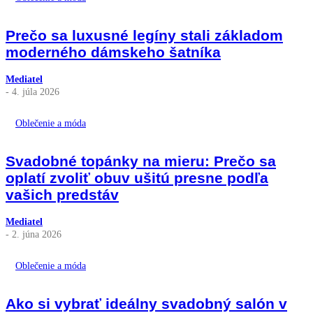
Prečo sa luxusné legíny stali základom
moderného dámskeho šatníka
Mediatel
- 4. júla 2026
Oblečenie a móda
Svadobné topánky na mieru: Prečo sa
oplatí zvoliť obuv ušitú presne podľa
vašich predstáv
Mediatel
- 2. júna 2026
Oblečenie a móda
Ako si vybrať ideálny svadobný salón v