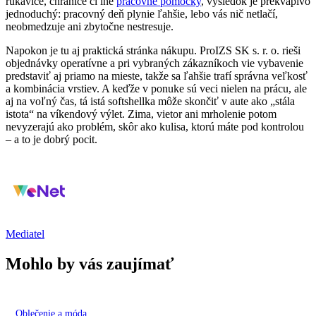
rukavice, chrániče či iné
pracovné pomôcky
, výsledok je prekvapivo
jednoduchý: pracovný deň plynie ľahšie, lebo vás nič netlačí,
neobmedzuje ani zbytočne nestresuje.
Napokon je tu aj praktická stránka nákupu. ProIZS SK s. r. o. rieši
objednávky operatívne a pri vybraných zákazníkoch vie vybavenie
predstaviť aj priamo na mieste, takže sa ľahšie trafí správna veľkosť
a kombinácia vrstiev. A keďže v ponuke sú veci nielen na prácu, ale
aj na voľný čas, tá istá softshellka môže skončiť v aute ako „stála
istota“ na víkendový výlet. Zima, vietor ani mrholenie potom
nevyzerajú ako problém, skôr ako kulisa, ktorú máte pod kontrolou
– a to je dobrý pocit.
Mediatel
Mohlo by vás zaujímať
Oblečenie a móda