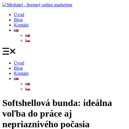
Preskočiť
na
Úvod
obsah
Blog
Kontakt
Úvod
Blog
Kontakt
Softshellová bunda: ideálna
voľba do práce aj
nepriaznivého počasia