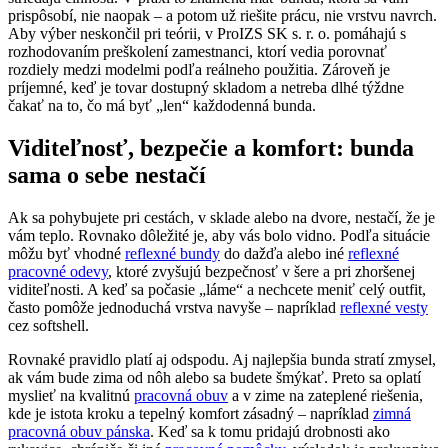
prispôsobí, nie naopak – a potom už riešite prácu, nie vrstvu navrch.
Aby výber neskončil pri teórii, v ProIZS SK s. r. o. pomáhajú s
rozhodovaním preškolení zamestnanci, ktorí vedia porovnať
rozdiely medzi modelmi podľa reálneho použitia. Zároveň je
príjemné, keď je tovar dostupný skladom a netreba dlhé týždne
čakať na to, čo má byť „len“ každodenná bunda.
Viditeľnosť, bezpečie a komfort: bunda
sama o sebe nestačí
Ak sa pohybujete pri cestách, v sklade alebo na dvore, nestačí, že je
vám teplo. Rovnako dôležité je, aby vás bolo vidno. Podľa situácie
môžu byť vhodné
reflexné bundy
do dažďa alebo iné
reflexné
pracovné odevy
, ktoré zvyšujú bezpečnosť v šere a pri zhoršenej
viditeľnosti. A keď sa počasie „láme“ a nechcete meniť celý outfit,
často pomôže jednoduchá vrstva navyše – napríklad
reflexné vesty
cez softshell.
Rovnaké pravidlo platí aj odspodu. Aj najlepšia bunda stratí zmysel,
ak vám bude zima od nôh alebo sa budete šmýkať. Preto sa oplatí
myslieť na kvalitnú
pracovná obuv
a v zime na zateplené riešenia,
kde je istota kroku a tepelný komfort zásadný – napríklad
zimná
pracovná obuv pánska
. Keď sa k tomu pridajú drobnosti ako