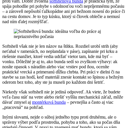
proti vám. Dobre zvolená
softshellová bunda
je praktická tým, že
spája pohodlie pri pohybe s odolnosťou voči nepríjemnému počasiu
– a zároveň nepôsobí ťažkopádne ani pri bežnom nosení do práce či
na cestu domov. Je to typ kúsku, ktorý si človek oblečie a nemusí
nad ním ďalej rozmýšľať.
Softshell však nie je len názov na štítku. Rozdiel urobí strih (aby
neťahal v ramenách, no neplandala v páse), zapínanie pri krku a
riešenie manžiet, ktoré vedia udržať vietor tam, kde má byť –
vonku. Dôležité je aj to, ako bunda sedí so zvyškom výbavy: ak
nosíte opasok s náradím alebo viac vrstiev pod ňou, oceníte
praktické vrecká a primeranú dĺžku chrbta. Pri práci v dielni či na
stavbe sa zas hodí, keď materiál znesie kontakt so špinou a bežným
oderom bez toho, aby ste ju museli po každom dni šetriť.
Niekedy však softshell nie je jediná odpoveď. Ak viete, že budete
veľa času stáť na vetre alebo riešiť vyššiu mechanickú záťaž, môže
dávať zmysel aj
montérková bunda
– pevnejšia a často aj viac
„pracovná“ na pohľad.
Inými slovami, nejde o súboj jedného typu proti druhému, ale o
správny výber podľa prostredia, pohybu a toho, ako sa počas dňa
striedajú činnosti. V praxi to znamená mať bundu, ktorá sa vám