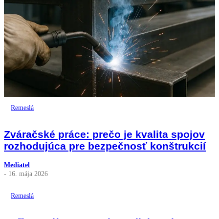
Remeslá
Zváračské práce: prečo je kvalita spojov
rozhodujúca pre bezpečnosť konštrukcií
Mediatel
- 16. mája 2026
Remeslá