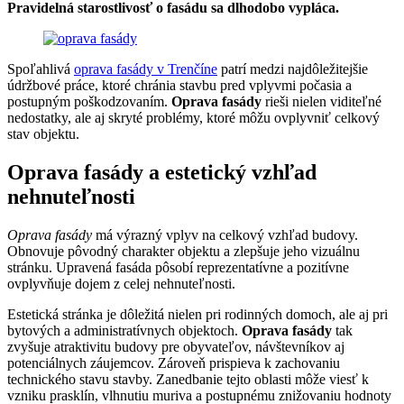
Pravidelná starostlivosť o fasádu sa dlhodobo vypláca.
Spoľahlivá
oprava fasády v Trenčíne
patrí medzi najdôležitejšie
údržbové práce, ktoré chránia stavbu pred vplyvmi počasia a
postupným poškodzovaním.
Oprava fasády
rieši nielen viditeľné
nedostatky, ale aj skryté problémy, ktoré môžu ovplyvniť celkový
stav objektu.
Oprava fasády a estetický vzhľad
nehnuteľnosti
Oprava fasády
má výrazný vplyv na celkový vzhľad budovy.
Obnovuje pôvodný charakter objektu a zlepšuje jeho vizuálnu
stránku. Upravená fasáda pôsobí reprezentatívne a pozitívne
ovplyvňuje dojem z celej nehnuteľnosti.
Estetická stránka je dôležitá nielen pri rodinných domoch, ale aj pri
bytových a administratívnych objektoch.
Oprava fasády
tak
zvyšuje atraktivitu budovy pre obyvateľov, návštevníkov aj
potenciálnych záujemcov. Zároveň prispieva k zachovaniu
technického stavu stavby. Zanedbanie tejto oblasti môže viesť k
vzniku prasklín, vlhnutiu muriva a postupnému znižovaniu hodnoty