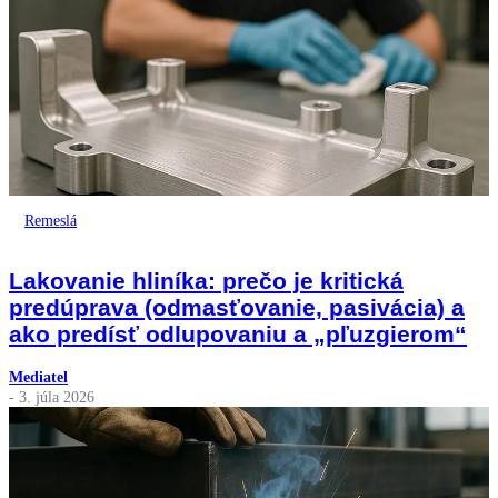
Remeslá
Lakovanie hliníka: prečo je kritická
predúprava (odmasťovanie, pasivácia) a
ako predísť odlupovaniu a „pľuzgierom“
Mediatel
- 3. júla 2026