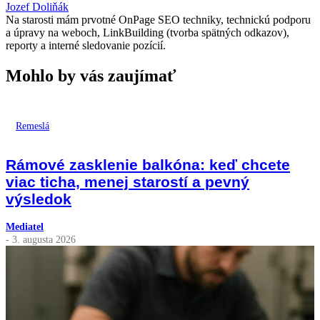
Jozef Doliňák
Na starosti mám prvotné OnPage SEO techniky, technickú podporu
a úpravy na weboch, LinkBuilding (tvorba spätných odkazov),
reporty a interné sledovanie pozícií.
Mohlo by vás zaujímať
Remeslá
Rámové zasklenie balkóna: keď chcete
viac ticha, menej starostí a pevný
výsledok
Mediatel
- 3. augusta 2026