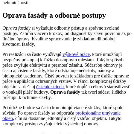
nehnuteľnosti.
Oprava fasády a odborné postupy
Oprava fasády
si vyžaduje odborný prístup a správne zvolené
postupy. Zahŕňa viacero krokov, od diagnostiky stavu povrchu až po
finálne úpravy. Kvalitné spracovanie je základom dlhodobej
životnosti fasády.
Pri realizácii sa často využívajú
výškové práce
, ktoré umožňujú
bezpečný prístup aj k ťažko dostupným miestam. Takýto spôsob
práce zvyšuje efektivitu a presnosť zásahu. Súčasťou obnovy je
často aj čistenie fasády, ktoré odstraňuje nečistoty, nánosy a
biologické usadeniny. Čistý povrch je základom pre ďalšie opravné
práce a aplikáciu ochranných vrstiev. V rámci komplexnej údržby
objektu sa rieši aj
čistenie striech
, ktoré dopĺňa celkovú starostlivosť
o vonkajší plášť budovy.
Oprava fasády
tak tvorí súčasť širšieho
prístupu k ochrane stavby.
Pri údržbe budov sa často kombinujú viaceré služby, ktoré spolu
súvisia. Po oprave fasády sa odporúča
profesionálne umývanie
okien
, čím sa dosiahne jednotný a čistý vzhľad objektu. Takýto
komplexný prístup zvyšuje efekt výslednej obnovy.