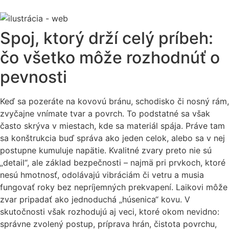
Spoj, ktorý drží celý príbeh:
čo všetko môže rozhodnúť o
pevnosti
Keď sa pozeráte na kovovú bránu, schodisko či nosný rám,
zvyčajne vnímate tvar a povrch. To podstatné sa však
často skrýva v miestach, kde sa materiál spája. Práve tam
sa konštrukcia buď správa ako jeden celok, alebo sa v nej
postupne kumuluje napätie. Kvalitné zvary preto nie sú
„detail“, ale základ bezpečnosti – najmä pri prvkoch, ktoré
nesú hmotnosť, odolávajú vibráciám či vetru a musia
fungovať roky bez nepríjemných prekvapení. Laikovi môže
zvar pripadať ako jednoduchá „húsenica“ kovu. V
skutočnosti však rozhodujú aj veci, ktoré okom nevidno:
správne zvolený postup, príprava hrán, čistota povrchu,