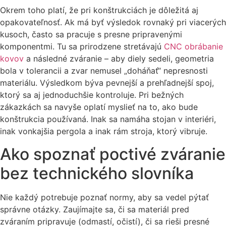
Okrem toho platí, že pri konštrukciách je dôležitá aj
opakovateľnosť. Ak má byť výsledok rovnaký pri viacerých
kusoch, často sa pracuje s presne pripravenými
komponentmi. Tu sa prirodzene stretávajú
CNC obrábanie
kovov
a následné zváranie – aby diely sedeli, geometria
bola v tolerancii a zvar nemusel „doháňať“ nepresnosti
materiálu. Výsledkom býva pevnejší a prehľadnejší spoj,
ktorý sa aj jednoduchšie kontroluje. Pri bežných
zákazkách sa navyše oplatí myslieť na to, ako bude
konštrukcia používaná. Inak sa namáha stojan v interiéri,
inak vonkajšia pergola a inak rám stroja, ktorý vibruje.
Ako spoznať poctivé zváranie
bez technického slovníka
Nie každý potrebuje poznať normy, aby sa vedel pýtať
správne otázky. Zaujímajte sa, či sa materiál pred
zváraním pripravuje (odmastí, očistí), či sa rieši presné