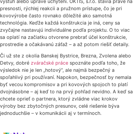
výstuh alebo úprave uchytení. OKTIS, s.r.o. stavia práve na
presnosti, rýchlej reakcii a pružnom prístupe, čo je pri
kovovýrobe často rovnako dôležité ako samotná
technológia. Keďže každá konštrukcia je iná, ceny sa
zvyčajne nastavujú individuálne podľa projektu. O to viac
sa oplatí na začiatku otvorene prebrať účel konštrukcie,
prostredie a očakávanú záťaž – a až potom riešiť detaily.
Či už ste z okolia Banskej Bystrice, Brezna, Zvolena alebo
Detvy, dobré
zváračské práce
spoznáte podľa toho, že
výsledok nie je len „hotový“, ale najmä bezpečný a
spoľahlivý pri používaní. Napokon, bezpečnosť by nemala
byť vecou kompromisov a pri kovových spojoch to platí
dvojnásobne – aj keď to na prvý pohľad nevidno. A keď sa
chcete oprieť o partnera, ktorý zvládne viac krokov
výroby bez zbytočných presunov, celé riešenie býva
jednoduchšie – v komunikácii aj v termínoch.