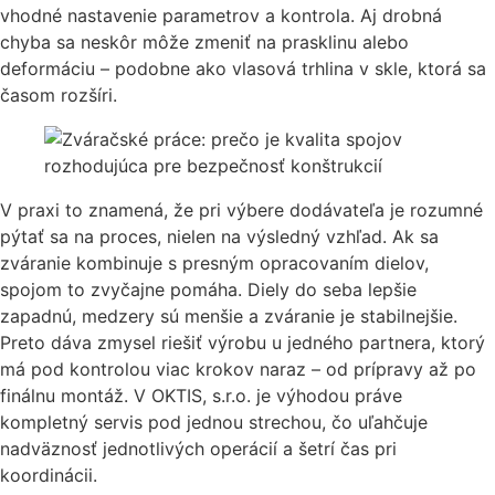
vhodné nastavenie parametrov a kontrola. Aj drobná
chyba sa neskôr môže zmeniť na prasklinu alebo
deformáciu – podobne ako vlasová trhlina v skle, ktorá sa
časom rozšíri.
V praxi to znamená, že pri výbere dodávateľa je rozumné
pýtať sa na proces, nielen na výsledný vzhľad. Ak sa
zváranie kombinuje s presným opracovaním dielov,
spojom to zvyčajne pomáha. Diely do seba lepšie
zapadnú, medzery sú menšie a zváranie je stabilnejšie.
Preto dáva zmysel riešiť výrobu u jedného partnera, ktorý
má pod kontrolou viac krokov naraz – od prípravy až po
finálnu montáž. V OKTIS, s.r.o. je výhodou práve
kompletný servis pod jednou strechou, čo uľahčuje
nadväznosť jednotlivých operácií a šetrí čas pri
koordinácii.