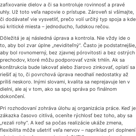
zafixovanie dielov a či sa kontroluje rovinnosť a pravé
uhly. Už toto veľa napovie o prístupe. Zároveň si všímajte,
či dodávateľ vie vysvetliť, prečo volí určitý typ spoja a kde
sú kritické miesta – jednoducho, ľudskou rečou.
Dôležitá je aj následná úprava a kontrola. Nie vždy ide o
to, aby bol zvar úplne „neviditeľný“. Často je podstatnejšie,
aby bol rovnomerný, bez zjavnej pórovitosti a bez ostrých
prechodov, ktoré môžu podporovať vznik trhlín. Ak sa
konštrukcia bude lakovať alebo žiarovo zinkovať, oplatí sa
riešiť aj to, či povrchová úprava neodhalí nedostatky až
príliš neskoro. Inými slovami, kvalita sa neprejavuje len v
dielni, ale aj v tom, ako sa spoj správa po finálnom
dokončení.
Pri rozhodovaní zohráva úlohu aj organizácia práce. Keď je
zákazka časovo citlivá, oceníte rýchlosť bez toho, aby sa
„rezali rohy“. A keď sa počas realizácie ukáže zmena,
flexibilita môže ušetriť veľa nervov – napríklad pri doplnení