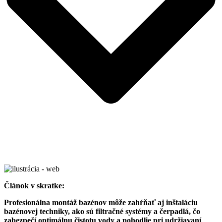
Článok v skratke:
Profesionálna montáž bazénov môže zahŕňať aj inštaláciu
bazénovej techniky, ako sú filtračné systémy a čerpadlá, čo
zabezpečí optimálnu čistotu vody a pohodlie pri udržiavaní