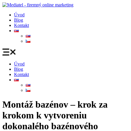
Preskočiť
na
Úvod
obsah
Blog
Kontakt
Úvod
Blog
Kontakt
Montáž bazénov – krok za
krokom k vytvoreniu
dokonalého bazénového