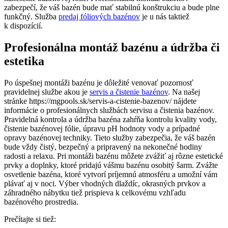
zabezpečí, že váš bazén bude mať stabilnú konštrukciu a bude plne
funkčný. Služba
predaj fóliových bazénov
je u nás taktiež
k dispozícií.
Profesionálna montáž bazénu a údržba či
estetika
Po úspešnej montáži bazénu je dôležité venovať pozornosť
pravidelnej službe akou je
servis a čistenie bazénov
. Na našej
stránke https://mgpools.sk/servis-a-cistenie-bazenov/ nájdete
informácie o profesionálnych službách servisu a čistenia bazénov.
Pravidelná kontrola a údržba bazéna zahŕňa kontrolu kvality vody,
čistenie bazénovej fólie, úpravu pH hodnoty vody a prípadné
opravy bazénovej techniky. Tieto služby zabezpečia, že váš bazén
bude vždy čistý, bezpečný a pripravený na nekonečné hodiny
radosti a relaxu. Pri montáži bazénu môžete zvážiť aj rôzne estetické
prvky a doplnky, ktoré pridajú vášmu bazénu osobitý šarm. Zvážte
osvetlenie bazéna, ktoré vytvorí príjemnú atmosféru a umožní vám
plávať aj v noci. Výber vhodných dlaždíc, okrasných prvkov a
záhradného nábytku tiež prispieva k celkovému vzhľadu
bazénového prostredia.
Prečítajte si tiež: