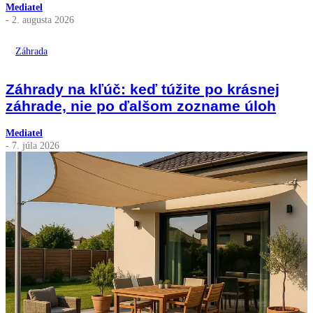
Mediatel
- 2. augusta 2026
Záhrada
Záhrady na kľúč: keď túžite po krásnej
záhrade, nie po ďalšom zozname úloh
Mediatel
- 7. júla 2026