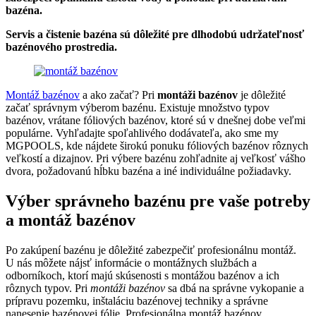
bazéna.
Servis a čistenie bazéna sú dôležité pre dlhodobú udržateľnosť
bazénového prostredia.
Montáž bazénov
a ako začať? Pri
montáži bazénov
je dôležité
začať správnym výberom bazénu. Existuje množstvo typov
bazénov, vrátane fóliových bazénov, ktoré sú v dnešnej dobe veľmi
populárne. Vyhľadajte spoľahlivého dodávateľa, ako sme my
MGPOOLS, kde nájdete širokú ponuku fóliových bazénov rôznych
veľkostí a dizajnov. Pri výbere bazénu zohľadnite aj veľkosť vášho
dvora, požadovanú hĺbku bazéna a iné individuálne požiadavky.
Výber správneho bazénu pre vaše potreby
a montáž bazénov
Po zakúpení bazénu je dôležité zabezpečiť profesionálnu montáž.
U nás môžete nájsť informácie o montážnych službách a
odborníkoch, ktorí majú skúsenosti s montážou bazénov a ich
rôznych typov. Pri
montáži bazénov
sa dbá na správne vykopanie a
prípravu pozemku, inštaláciu bazénovej techniky a správne
nanesenie bazénovej fólie. Profesionálna montáž bazénov