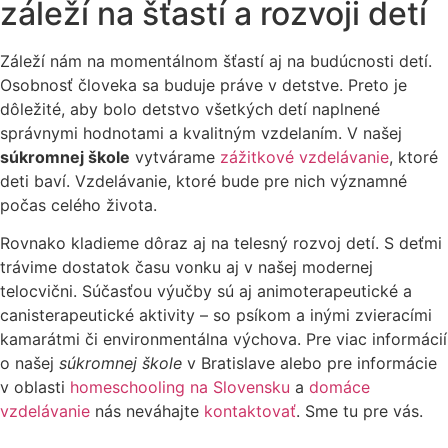
záleží na šťastí a rozvoji detí
Záleží nám na momentálnom šťastí aj na budúcnosti detí.
Osobnosť človeka sa buduje práve v detstve. Preto je
dôležité, aby bolo detstvo všetkých detí naplnené
správnymi hodnotami a kvalitným vzdelaním. V našej
súkromnej škole
vytvárame
zážitkové vzdelávanie
, ktoré
deti baví. Vzdelávanie, ktoré bude pre nich významné
počas celého života.
Rovnako kladieme dôraz aj na telesný rozvoj detí. S deťmi
trávime dostatok času vonku aj v našej modernej
telocvični. Súčasťou výučby sú aj animoterapeutické a
canisterapeutické aktivity – so psíkom a inými zvieracími
kamarátmi či environmentálna výchova. Pre viac informácií
o našej
súkromnej škole
v Bratislave alebo pre informácie
v oblasti
homeschooling na Slovensku
a
domáce
vzdelávanie
nás neváhajte
kontaktovať
. Sme tu pre vás.