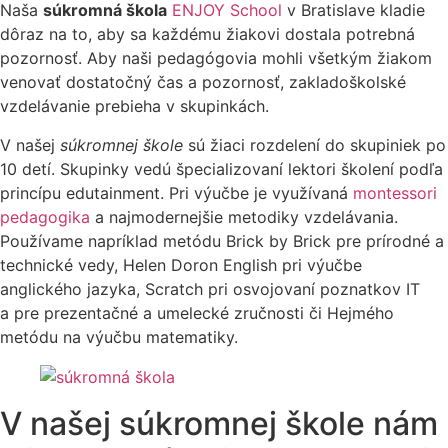
Naša
súkromná škola
ENJOY School
v Bratislave kladie
dôraz na to, aby sa každému žiakovi dostala potrebná
pozornosť. Aby naši pedagógovia mohli všetkým žiakom
venovať dostatočný čas a pozornosť, zakladoškolské
vzdelávanie prebieha v skupinkách.
V našej
súkromnej škole
sú žiaci rozdelení do skupiniek po
10 detí. Skupinky vedú špecializovaní lektori školení podľa
princípu edutainment. Pri výučbe je využívaná
montessori
pedagogika
a najmodernejšie metodiky vzdelávania.
Používame napríklad metódu Brick by Brick pre prírodné a
technické vedy, Helen Doron English pri výučbe
anglického jazyka, Scratch pri osvojovaní poznatkov IT
a pre prezentačné a umelecké zručnosti či Hejmého
metódu na výučbu matematiky.
V našej súkromnej škole nám