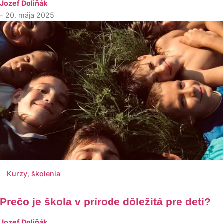
Jozef Doliňák
- 20. mája 2025
Kurzy, školenia
Prečo je škola v prírode dôležitá pre deti?
Jozef Doliňák