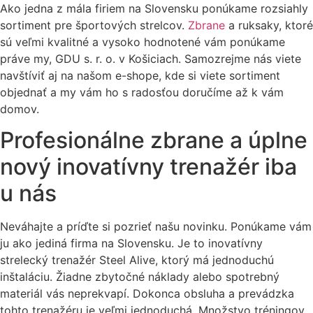
Ako jedna z mála firiem na Slovensku ponúkame rozsiahly
sortiment pre športových strelcov.
Zbrane
a ruksaky, ktoré
sú veľmi kvalitné a vysoko hodnotené vám ponúkame
práve my, GDU s. r. o. v Košiciach. Samozrejme nás viete
navštíviť aj na našom e-shope, kde si viete sortiment
objednať a my vám ho s radosťou doručíme až k vám
domov.
Profesionálne zbrane a úplne
nový inovatívny trenažér iba
u nás
Neváhajte a príďte si pozrieť našu novinku. Ponúkame vám
ju ako jediná firma na Slovensku. Je to inovatívny
strelecký trenažér Steel Alive, ktorý má jednoduchú
inštaláciu. Žiadne zbytočné náklady alebo spotrebný
materiál vás neprekvapí. Dokonca obsluha a prevádzka
tohto trenažéru je veľmi jednoduchá. Množstvo tréningov