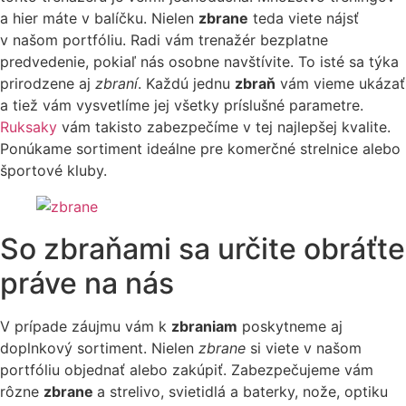
a hier máte v balíčku. Nielen
zbrane
teda viete nájsť
v našom portfóliu. Radi vám trenažér bezplatne
predvedenie, pokiaľ nás osobne navštívite. To isté sa týka
prirodzene aj
zbraní
. Každú jednu
zbraň
vám vieme ukázať
a tiež vám vysvetlíme jej všetky príslušné parametre.
Ruksaky
vám takisto zabezpečíme v tej najlepšej kvalite.
Ponúkame sortiment ideálne pre komerčné strelnice alebo
športové kluby.
So zbraňami sa určite obráťte
práve na nás
V prípade záujmu vám k
zbraniam
poskytneme aj
doplnkový sortiment. Nielen
zbrane
si viete v našom
portfóliu objednať alebo zakúpiť. Zabezpečujeme vám
rôzne
zbrane
a strelivo, svietidlá a baterky, nože, optiku