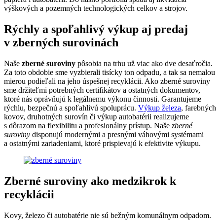
výškových a pozemných technologických celkov a strojov.
Rýchly a spoľahlivý výkup aj predaj
v zberných surovinách
Naše
zberné suroviny
pôsobia na trhu už viac ako dve desaťročia.
Za toto obdobie sme vyzbierali tisícky ton odpadu, a tak sa nemalou
mierou podieľali na jeho úspešnej recyklácii. Ako zberné suroviny
sme držiteľmi potrebných certifikátov a ostatných dokumentov,
ktoré nás oprávňujú k legálnemu výkonu činnosti. Garantujeme
rýchlu, bezpečnú a spoľahlivú spoluprácu.
Výkup železa
, farebných
kovov, druhotných surovín či výkup autobatérii realizujeme
s dôrazom na flexibilitu a profesionálny prístup. Naše
zberné
suroviny
disponujú modernými a presnými váhovými systémami
a ostatnými zariadeniami, ktoré prispievajú k efektivite výkupu.
Zberné suroviny ako medzikrok k
recyklácii
Kovy, železo či autobatérie nie sú bežným komunálnym odpadom.