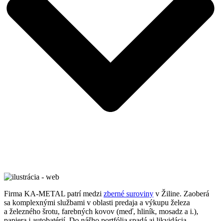
Firma KA-METAL patrí medzi
zberné suroviny
v Žiline. Zaoberá
sa komplexnými službami v oblasti predaja a výkupu železa
a železného šrotu, farebných kovov (meď, hliník, mosadz a i.),
papiera i autobatérií. Do nášho portfólia spadá aj likvidácia