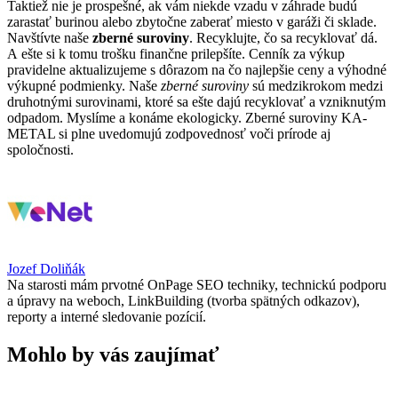
Taktiež nie je prospešné, ak vám niekde vzadu v záhrade budú
zarastať burinou alebo zbytočne zaberať miesto v garáži či sklade.
Navštívte naše
zberné suroviny
. Recyklujte, čo sa recyklovať dá.
A ešte si k tomu trošku finančne prilepšíte. Cenník za výkup
pravidelne aktualizujeme s dôrazom na čo najlepšie ceny a výhodné
výkupné podmienky. Naše
zberné suroviny
sú medzikrokom medzi
druhotnými surovinami, ktoré sa ešte dajú recyklovať a vzniknutým
odpadom. Myslíme a konáme ekologicky. Zberné suroviny KA-
METAL si plne uvedomujú zodpovednosť voči prírode aj
spoločnosti.
Jozef Doliňák
Na starosti mám prvotné OnPage SEO techniky, technickú podporu
a úpravy na weboch, LinkBuilding (tvorba spätných odkazov),
reporty a interné sledovanie pozícií.
Mohlo by vás zaujímať