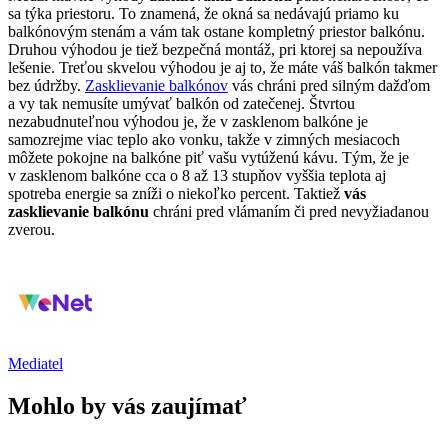
sa týka priestoru. To znamená, že okná sa nedávajú priamo ku
balkónovým stenám a vám tak ostane kompletný priestor balkónu.
Druhou výhodou je tiež bezpečná montáž, pri ktorej sa nepoužíva
lešenie. Treťou skvelou výhodou je aj to, že máte váš balkón takmer
bez údržby.
Zasklievanie balkónov
vás chráni pred silným dažďom
a vy tak nemusíte umývať balkón od zatečenej. Štvrtou
nezabudnuteľnou výhodou je, že v zasklenom balkóne je
samozrejme viac teplo ako vonku, takže v zimných mesiacoch
môžete pokojne na balkóne piť vašu vytúženú kávu. Tým, že je
v zasklenom balkóne cca o 8 až 13 stupňov vyššia teplota aj
spotreba energie sa zníži o niekoľko percent. Taktiež
vás
zasklievanie balkónu
chráni pred vlámaním či pred nevyžiadanou
zverou.
Mediatel
Mohlo by vás zaujímať