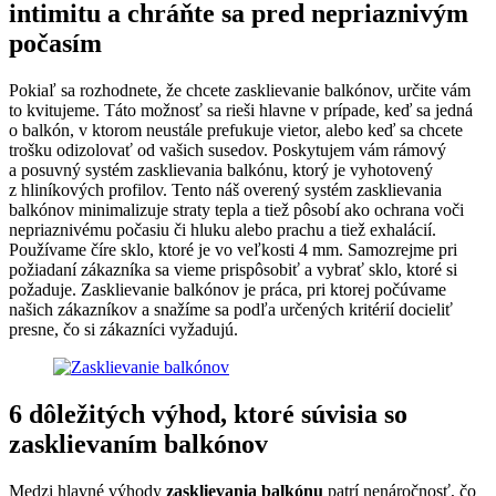
intimitu a chráňte sa pred nepriaznivým
počasím
Pokiaľ sa rozhodnete, že chcete zasklievanie balkónov, určite vám
to kvitujeme. Táto možnosť sa rieši hlavne v prípade, keď sa jedná
o balkón, v ktorom neustále prefukuje vietor, alebo keď sa chcete
trošku odizolovať od vašich susedov. Poskytujem vám rámový
a posuvný systém zasklievania balkónu, ktorý je vyhotovený
z hliníkových profilov. Tento náš overený systém zasklievania
balkónov minimalizuje straty tepla a tiež pôsobí ako ochrana voči
nepriaznivému počasiu či hluku alebo prachu a tiež exhalácií.
Používame číre sklo, ktoré je vo veľkosti 4 mm. Samozrejme pri
požiadaní zákazníka sa vieme prispôsobiť a vybrať sklo, ktoré si
požaduje. Zasklievanie balkónov je práca, pri ktorej počúvame
našich zákazníkov a snažíme sa podľa určených kritérií docieliť
presne, čo si zákazníci vyžadujú.
6 dôležitých výhod, ktoré súvisia so
zasklievaním balkónov
Medzi hlavné výhody
zasklievania balkónu
patrí nenáročnosť, čo