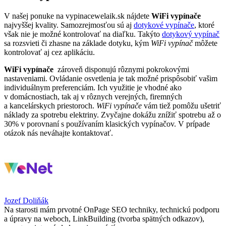
V našej ponuke na vypinacewelaik.sk nájdete
WiFi vypínače
najvyššej kvality. Samozrejmosťou sú aj
dotykové vypínače
, ktoré
však nie je možné kontrolovať na diaľku. Takýto
dotykový vypínač
sa rozsvieti či zhasne na základe dotyku, kým
WiFi vypínač
môžete
kontrolovať aj cez aplikáciu.
WiFi vypínače
zároveň disponujú rôznymi pokrokovými
nastaveniami. Ovládanie osvetlenia je tak možné prispôsobiť vašim
individuálnym preferenciám. Ich využitie je vhodné ako
v domácnostiach, tak aj v rôznych verejných, firemných
a kancelárskych priestoroch.
WiFi vypínače
vám tiež pomôžu ušetriť
náklady za spotrebu elektriny. Zvyčajne dokážu znížiť spotrebu až o
30% v porovnaní s používaním klasických vypínačov. V prípade
otázok nás neváhajte kontaktovať.
Jozef Doliňák
Na starosti mám prvotné OnPage SEO techniky, technickú podporu
a úpravy na weboch, LinkBuilding (tvorba spätných odkazov),