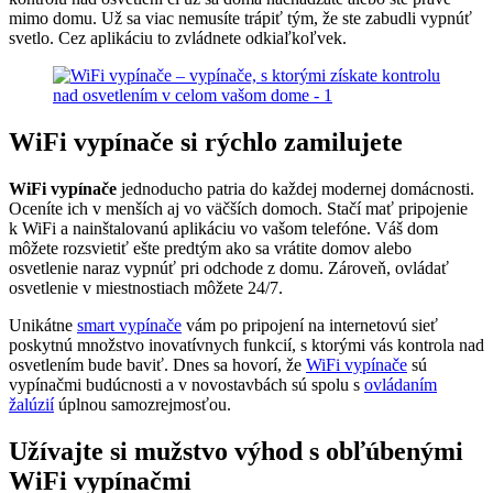
mimo domu. Už sa viac nemusíte trápiť tým, že ste zabudli vypnúť
svetlo. Cez aplikáciu to zvládnete odkiaľkoľvek.
WiFi vypínače si rýchlo zamilujete
WiFi vypínače
jednoducho patria do každej modernej domácnosti.
Oceníte ich v menších aj vo väčších domoch. Stačí mať pripojenie
k WiFi a nainštalovanú aplikáciu vo vašom telefóne. Váš dom
môžete rozsvietiť ešte predtým ako sa vrátite domov alebo
osvetlenie naraz vypnúť pri odchode z domu. Zároveň, ovládať
osvetlenie v miestnostiach môžete 24/7.
Unikátne
smart vypínače
vám po pripojení na internetovú sieť
poskytnú množstvo inovatívnych funkcií, s ktorými vás kontrola nad
osvetlením bude baviť. Dnes sa hovorí, že
WiFi vypínače
sú
vypínačmi budúcnosti a v novostavbách sú spolu s
ovládaním
žalúzií
úplnou samozrejmosťou.
Užívajte si mužstvo výhod s obľúbenými
WiFi vypínačmi