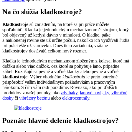
Na čo slúžia kladkostroje?
Kladkostroje
sú zariadením, na ktoré sa pri práce môžete
spoľahnúť. Kladka je jednoduchým mechanizmom či strojom, ktorý
bol objavený už kedysi dávno v minulosti. O kladke, páke
a naklonenej rovine ste už určite počuli, nakoľko ich využívali ľudia
pri práci ešte už staroveku. Dnes tieto zariadenia, vrátane
kladkostrojov dostávajú celkom nový rozmer.
Kladka je jednoduchým mechanizmom zloženým z kolesa, ktoré má
drážku alebo viac drážok, cez ktoré sa pohybuje lano, prípadne
kábel. Rozlišujú sa pevné a voľné kladky alebo pevné a voľné
kladkostroje
. Výber vhodného
kladkostroja
je preto potrebné
prispôsobiť vašim individuálnym požiadavkám a pracovným
nárokom. S čím vám radi poradíme. Rovnako, ako pri ďalších
produktov z našej ponuky, ako
zdviháky
,
lanové navijaky
,
vibračné
dosky
či
vibrátory betónu
alebo
elektrocentrály
.
Poznáte hlavné delenie kladkostrojov?