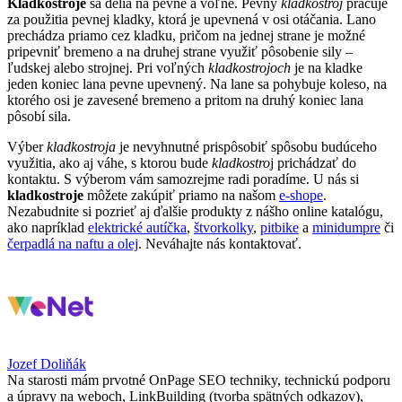
Kladkostroje
sa delia na pevné a voľné. Pevný
kladkostroj
pracuje
za použitia pevnej kladky, ktorá je upevnená v osi otáčania. Lano
prechádza priamo cez kladku, pričom na jednej strane je možné
pripevniť bremeno a na druhej strane využiť pôsobenie sily –
ľudskej alebo strojnej. Pri voľných
kladkostrojoch
je na kladke
jeden koniec lana pevne upevnený. Na lane sa pohybuje koleso, na
ktorého osi je zavesené bremeno a pritom na druhý koniec lana
pôsobí sila.
Výber
kladkostroja
je nevyhnutné prispôsobiť spôsobu budúceho
využitia, ako aj váhe, s ktorou bude
kladkostro
j prichádzať do
kontaktu. S výberom vám samozrejme radi poradíme. U nás si
kladkostroje
môžete zakúpiť priamo na našom
e-shope
.
Nezabudnite si pozrieť aj ďalšie produkty z nášho online katalógu,
ako napríklad
elektrické autíčka
,
štvorkolky
,
pitbike
a
minidumpre
či
čerpadlá na naftu a olej
. Neváhajte nás kontaktovať.
Jozef Doliňák
Na starosti mám prvotné OnPage SEO techniky, technickú podporu
a úpravy na weboch, LinkBuilding (tvorba spätných odkazov),