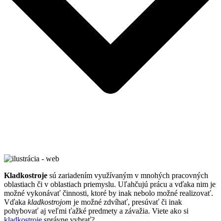
Kladkostroje
sú zariadením využívaným v mnohých pracovných
oblastiach či v oblastiach priemyslu. Uľahčujú prácu a vďaka nim je
možné vykonávať činnosti, ktoré by inak nebolo možné realizovať.
Vďaka
kladkostrojom
je možné zdvíhať, presúvať či inak
pohybovať aj veľmi ťažké predmety a závažia. Viete ako si
kladkostroje
správne vybrať?