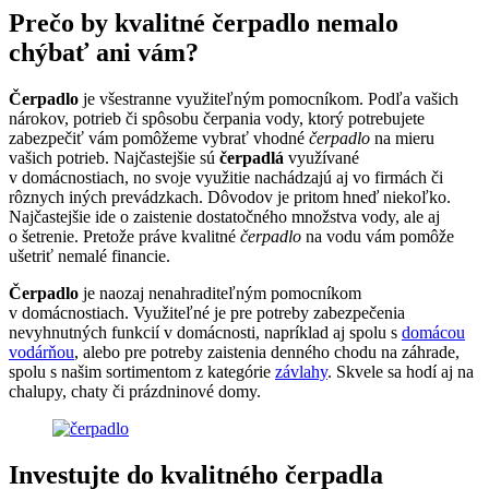
Prečo by kvalitné čerpadlo nemalo
chýbať ani vám?
Čerpadlo
je všestranne využiteľným pomocníkom. Podľa vašich
nárokov, potrieb či spôsobu čerpania vody, ktorý potrebujete
zabezpečiť vám pomôžeme vybrať vhodné
čerpadlo
na mieru
vašich potrieb. Najčastejšie sú
čerpadlá
využívané
v domácnostiach, no svoje využitie nachádzajú aj vo firmách či
rôznych iných prevádzkach. Dôvodov je pritom hneď niekoľko.
Najčastejšie ide o zaistenie dostatočného množstva vody, ale aj
o šetrenie. Pretože práve kvalitné
čerpadlo
na vodu vám pomôže
ušetriť nemalé financie.
Čerpadlo
je naozaj nenahraditeľným pomocníkom
v domácnostiach. Využiteľné je pre potreby zabezpečenia
nevyhnutných funkcií v domácnosti, napríklad aj spolu s
domácou
vodárňou
, alebo pre potreby zaistenia denného chodu na záhrade,
spolu s našim sortimentom z kategórie
závlahy
. Skvele sa hodí aj na
chalupy, chaty či prázdninové domy.
Investujte do kvalitného čerpadla