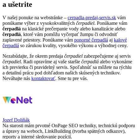
a ušetrite
V našej ponuke na webstránke –
cerpadla-predaj-servis.sk
vám
ponúkame výber z vysokokvalitných
čerpadiel
. Ponúkame vám
čerpadlá
na klasické prečerpanie vody alebo kanalizácie alebo
čerpadlá
, ktoré vám pomôžu vyčerpať žumpu či odvodniť
zaplavené priestory. Ponúkame vám
ponorné čerpadlá
aj
kalové
čerpadlá
so zárukou kvality, vysokého výkonu a výhodnej ceny.
Nezabúdajte, že okrem predaja
čerpadiel
zabezpečujeme aj servis
čerpadiel
. Radi opravíme aj vaše staršie
čerpadlá
alebo vykonáme
ich previerku či pravidelný servis. Spoľahnúť sa môžete na rýchlu
a detailnú prácu pod dohľadom našich skúsených technikov.
Neváhajte nás
kontaktovať
. Sme tu pre vás.
Jozef Doliňák
Na starosti mám prvotné OnPage SEO techniky, technickú podporu
a úpravy na weboch, LinkBuilding (tvorba spätných odkazov),
reporty a interné sledovanie pozícií.