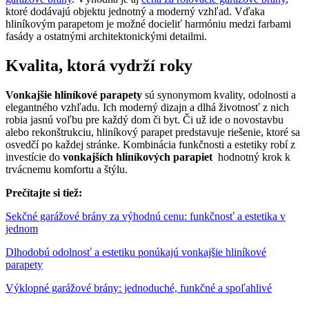
ktoré dodávajú objektu jednotný a moderný vzhľad. Vďaka
hliníkovým parapetom je možné docieliť harmóniu medzi farbami
fasády a ostatnými architektonickými detailmi.
Kvalita, ktorá vydrží roky
Vonkajšie hliníkové parapety
sú synonymom kvality, odolnosti a
elegantného vzhľadu. Ich moderný dizajn a dlhá životnosť z nich
robia jasnú voľbu pre každý dom či byt. Či už ide o novostavbu
alebo rekonštrukciu, hliníkový parapet predstavuje riešenie, ktoré sa
osvedčí po každej stránke. Kombinácia funkčnosti a estetiky robí z
investície do
vonkajších hliníkových parapiet
hodnotný krok k
trvácnemu komfortu a štýlu.
Prečítajte si tiež:
Sekčné garážové brány za výhodnú cenu: funkčnosť a estetika v
jednom
Dlhodobú odolnosť a estetiku ponúkajú vonkajšie hliníkové
parapety
Výklopné garážové brány: jednoduché, funkčné a spoľahlivé