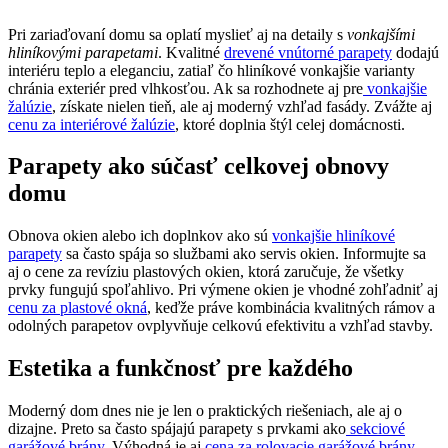
Pri zariaďovaní domu sa oplatí myslieť aj na detaily s
vonkajšími
hliníkovými parapetami
. Kvalitné
drevené vnútorné parapety
dodajú
interiéru teplo a eleganciu, zatiaľ čo hliníkové vonkajšie varianty
chránia exteriér pred vlhkosťou. Ak sa rozhodnete aj pre
vonkajšie
žalúzie
, získate nielen tieň, ale aj moderný vzhľad fasády. Zvážte aj
cenu za interiérové žalúzie
, ktoré doplnia štýl celej domácnosti.
Parapety ako súčasť celkovej obnovy
domu
Obnova okien alebo ich doplnkov ako sú
vonkajšie hliníkové
parapety
sa často spája so službami ako servis okien. Informujte sa
aj o cene za revíziu plastových okien, ktorá zaručuje, že všetky
prvky fungujú spoľahlivo. Pri výmene okien je vhodné zohľadniť aj
cenu za plastové okná
, keďže práve kombinácia kvalitných rámov a
odolných parapetov ovplyvňuje celkovú efektivitu a vzhľad stavby.
Estetika a funkčnosť pre každého
Moderný dom dnes nie je len o praktických riešeniach, ale aj o
dizajne. Preto sa často spájajú parapety s prvkami ako
sekciové
garážové brány
. Výhodná je aj
cena za rolovacie garážové brány
,