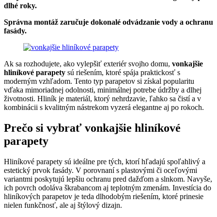
dlhé roky.
Správna montáž zaručuje dokonalé odvádzanie vody a ochranu
fasády.
Ak sa rozhodujete, ako vylepšiť exteriér svojho domu,
vonkajšie
hliníkové parapety
sú riešením, ktoré spája praktickosť s
moderným vzhľadom. Tento typ parapetov si získal popularitu
vďaka mimoriadnej odolnosti, minimálnej potrebe údržby a dlhej
životnosti. Hliník je materiál, ktorý nehrdzavie, ľahko sa čistí a v
kombinácii s kvalitným nástrekom vyzerá elegantne aj po rokoch.
Prečo si vybrať vonkajšie hliníkové
parapety
Hliníkové parapety sú ideálne pre tých, ktorí hľadajú spoľahlivý a
estetický prvok fasády. V porovnaní s plastovými či oceľovými
variantmi poskytujú lepšiu ochranu pred dažďom a slnkom. Navyše,
ich povrch odoláva škrabancom aj teplotným zmenám. Investícia do
hliníkových parapetov je teda dlhodobým riešením, ktoré prinesie
nielen funkčnosť, ale aj štýlový dizajn.