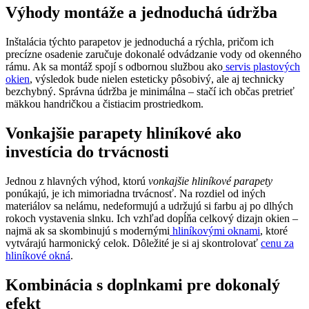
Výhody montáže a jednoduchá údržba
Inštalácia týchto parapetov je jednoduchá a rýchla, pričom ich
precízne osadenie zaručuje dokonalé odvádzanie vody od okenného
rámu. Ak sa montáž spojí s odbornou službou ako
servis plastových
okien
, výsledok bude nielen esteticky pôsobivý, ale aj technicky
bezchybný. Správna údržba je minimálna – stačí ich občas pretrieť
mäkkou handričkou a čistiacim prostriedkom.
Vonkajšie parapety hliníkové ako
investícia do trvácnosti
Jednou z hlavných výhod, ktorú
vonkajšie hliníkové parapety
ponúkajú, je ich mimoriadna trvácnosť. Na rozdiel od iných
materiálov sa nelámu, nedeformujú a udržujú si farbu aj po dlhých
rokoch vystavenia slnku. Ich vzhľad dopĺňa celkový dizajn okien –
najmä ak sa skombinujú s modernými
hliníkovými oknami
, ktoré
vytvárajú harmonický celok. Dôležité je si aj skontrolovať
cenu za
hliníkové okná
.
Kombinácia s doplnkami pre dokonalý
efekt