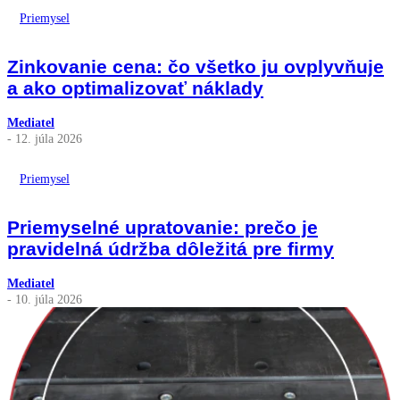
Priemysel
Zinkovanie cena: čo všetko ju ovplyvňuje
a ako optimalizovať náklady
Mediatel
- 12. júla 2026
Priemysel
Priemyselné upratovanie: prečo je
pravidelná údržba dôležitá pre firmy
Mediatel
- 10. júla 2026