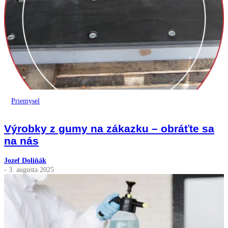
Priemysel
Výrobky z gumy na zákazku – obráťte sa
na nás
Jozef Doliňák
- 3. augusta 2025