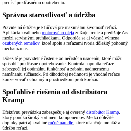
predísť predčasnému opotrebeniu.
Správna starostlivosť a údržba
Pravidelná údržba je kľúčová pre maximálnu životnosť reťazí.
Aplikácia kvalitného
motorového oleja
znižuje trenie a predlžuje čas
medzi servisnými prehliadkami. Odporúča sa aj včasná výmena
ozubených remeňov
, ktoré spolu s reťazami tvoria dôležitý pohonný
mechanizmus.
Dôležité je pravidelné čistenie od nečistôt a usadenín, ktoré môžu
spôsobiť predčasné opotrebovanie. Kontrola napnutia reťaze
zabezpečí jej optimálnu funkčnosť a zabráni nadmernému
namáhaniu súčiastok. Pri dlhodobej nečinnosti je vhodné reťaze
konzervovať ochranným prostriedkom proti korózii.
Spoľahlivé riešenia od distribútora
Kramp
Efektívnu prevádzku zabezpečuje aj overený
distribútor Kramp
,
ktorý ponúka široký sortiment komponentov. Medzi dôležité
doplnky patrí aj kvalitné
ručné náradie
, ktoré uľahčuje montáž a
údržbu reťazí.