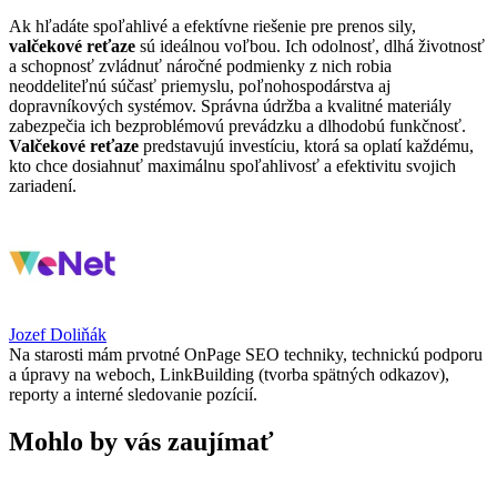
Ak hľadáte spoľahlivé a efektívne riešenie pre prenos sily,
valčekové reťaze
sú ideálnou voľbou. Ich odolnosť, dlhá životnosť
a schopnosť zvládnuť náročné podmienky z nich robia
neoddeliteľnú súčasť priemyslu, poľnohospodárstva aj
dopravníkových systémov. Správna údržba a kvalitné materiály
zabezpečia ich bezproblémovú prevádzku a dlhodobú funkčnosť.
Valčekové reťaze
predstavujú investíciu, ktorá sa oplatí každému,
kto chce dosiahnuť maximálnu spoľahlivosť a efektivitu svojich
zariadení.
Jozef Doliňák
Na starosti mám prvotné OnPage SEO techniky, technickú podporu
a úpravy na weboch, LinkBuilding (tvorba spätných odkazov),
reporty a interné sledovanie pozícií.
Mohlo by vás zaujímať