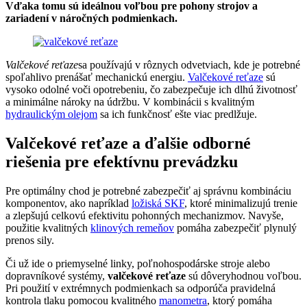
Vďaka tomu sú ideálnou voľbou pre pohony strojov a
zariadení v náročných podmienkach.
Valčekové reťaze
sa používajú v rôznych odvetviach, kde je potrebné
spoľahlivo prenášať mechanickú energiu.
Valčekové reťaze
sú
vysoko odolné voči opotrebeniu, čo zabezpečuje ich dlhú životnosť
a minimálne nároky na údržbu. V kombinácii s kvalitným
hydraulickým olejom
sa ich funkčnosť ešte viac predlžuje.
Valčekové reťaze a ďalšie odborné
riešenia pre efektívnu prevádzku
Pre optimálny chod je potrebné zabezpečiť aj správnu kombináciu
komponentov, ako napríklad
ložiská SKF
, ktoré minimalizujú trenie
a zlepšujú celkovú efektivitu pohonných mechanizmov. Navyše,
použitie kvalitných
klinových remeňov
pomáha zabezpečiť plynulý
prenos sily.
Či už ide o priemyselné linky, poľnohospodárske stroje alebo
dopravníkové systémy,
valčekové reťaze
sú dôveryhodnou voľbou.
Pri použití v extrémnych podmienkach sa odporúča pravidelná
kontrola tlaku pomocou kvalitného
manometra
, ktorý pomáha