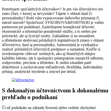
Potrebujete spoľahlivých účtovníkov? Je pre vás účtovníctvo len
zmes čísel, v ktorej sa nevyznáte? Tápete v oblastí daní či
personalistiky? Robí vám vypracovanie daňového priznania či
miezd starosti? Spoločnosť SYKOROVA&PARTNERI je vaším
partnerom pri podnikaní. Zastrešujeme komplexné účtovné,
ekonomické a informačno-poradenské služby, a to nielen pre
právnické, ale aj fyzické osoby. Zakladáme si na neustálom
a dôslednom sledovaní príslušných legislatívnych zmien v oblasti
účtovníctva, daní aj personalistiky. Samozrejmá je vynikajúca
znalosť príslušných účtovných predpisov a nariadení. Keďže si
uvedomujeme citlivosť osobných, ako aj finančných údajov
každého klienta, tak k spolupráci pristupujeme nanajvýš odborne,
zodpovedne, precízne a dôsledne. K našim zásadám patrí
diskrétnosť a zachovávanie mlčanlivosti, flexibilita, individuálny
prístup, analytické myslenie a zmysel pre detail.
S dokonalým účtovníctvom k dokonalému
prehľadu o podnikaní
Či už podnikáte na základe živnosti alebo vediete obchodnú