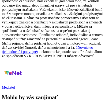
spoločnosť či družstvo, naši experti sú garanciou toho, že kontrola
od daňového úradu alebo finančnej správy už pre vás nebude
pomyselným strašiakom. Vaše ekonomicko-účtovné záležitosti budú
totiž v stopercentnom poriadku a v súlade so všetkými predpísanými
náležitosťami. Dbáme na profesionálne poradenstvo s dôrazom na
vynikajúcu znalosť a orientáciu v aktuálnych predpisoch a zmenách
v oblasti účtovníctva, daní, miezd a personalistiky. Môžete sa
spoľahnúť na naše bohaté skúsenosti a úspešnú prax, ako aj
a prvotriedne vedomosti. Ponúkame odborné, individuálne a cenovo
dostupné služby zamerané na personálnu a mzdovú agendu, dane
(daň z príjmov, daň z pridanej hodnoty, daň z motorových vozidiel,
daň zo závislej činnosti, daň z nehnuteľnosti a i.),
účtovníctvo
(jednoduché i podvojné
)
a ekonomické poradenstvo. Profesionálom
zo spoločnosti SYKOROVA&PARTNERI môžete dôverovať.
Mediatel
Mohlo by vás zaujímať