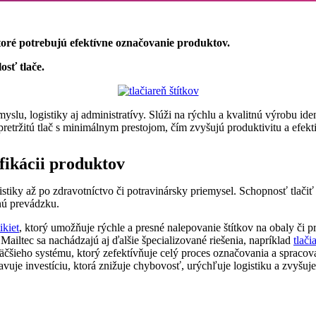
 ktoré potrebujú efektívne označovanie produktov.
osť tlače.
lu, logistiky aj administratívy. Slúži na rýchlu a kvalitnú výrobu ide
epretržitú tlač s minimálnym prestojom, čím zvyšujú produktivitu a efek
ifikácii produktov
stiky až po zdravotníctvo či potravinársky priemysel. Schopnosť tlačiť 
nú prevádzku.
ikiet
, ktorý umožňuje rýchle a presné nalepovanie štítkov na obaly či 
 Mailtec sa nachádzajú aj ďalšie špecializované riešenia, napríklad
tlači
čšieho systému, ktorý zefektívňuje celý proces označovania a sprac
avuje investíciu, ktorá znižuje chybovosť, urýchľuje logistiku a zvyšu