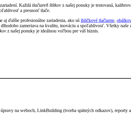
h zariadení. Každá
tlačiareň štítkov
z našej ponuky je testovaná, kalibro
ľahlivosť a presnosť tlače.
 aj ďalšie profesionálne zariadenia, ako sú
ihličkové tlačiarne
,
obálkov
 dlhodobo zameriava na kvalitu, inováciu a spoľahlivosť. Všetky naše 
tkov
z našej ponuky je ideálnou voľbou pre váš biznis.
pravy na weboch, LinkBuilding (tvorba spätných odkazov), reporty a i