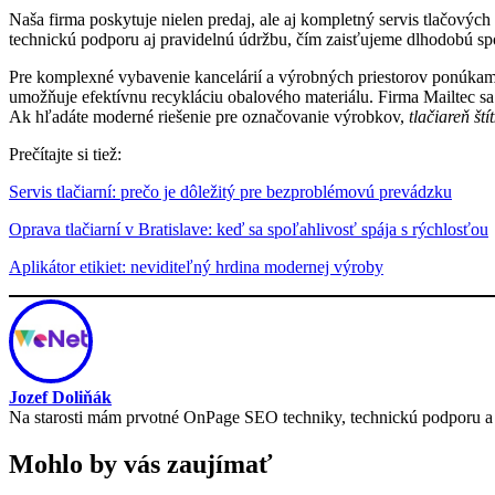
Naša firma poskytuje nielen predaj, ale aj kompletný servis tlačovýc
technickú podporu aj pravidelnú údržbu, čím zaisťujeme dlhodobú spo
Pre komplexné vybavenie kancelárií a výrobných priestorov ponúkame
umožňuje efektívnu recykláciu obalového materiálu. Firma Mailtec sa
Ak hľadáte moderné riešenie pre označovanie výrobkov,
tlačiareň ští
Prečítajte si tiež:
Servis tlačiarní: prečo je dôležitý pre bezproblémovú prevádzku
Oprava tlačiarní v Bratislave: keď sa spoľahlivosť spája s rýchlosťou
Aplikátor etikiet: neviditeľný hrdina modernej výroby
Jozef Doliňák
Na starosti mám prvotné OnPage SEO techniky, technickú podporu a ú
Mohlo by vás zaujímať