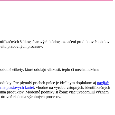
ntifikačných štítkov, čiarových kódov, označení produktov či obalov.
tivitu pracovných procesov.
odolné etikety, ktoré odolajú vlhkosti, teplu či mechanickému
produkty. Pre plynulý priebeh práce je ideálnym doplnkom aj
navíjač
arne plastových kariet
, vhodné na výrobu vstupných, identifikačných
ovania produktov. Moderné podniky si čoraz viac uvedomujú význam
je úroveň riadenia výrobných procesov.