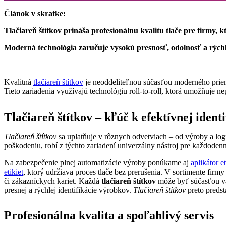
Článok v skratke:
Tlačiareň štítkov prináša profesionálnu kvalitu tlače pre firmy,
Moderná technológia zaručuje vysokú presnosť, odolnosť a rýchl
Kvalitná
tlačiareň štítkov
je neoddeliteľnou súčasťou moderného priemys
Tieto zariadenia využívajú technológiu roll-to-roll, ktorá umožňuje n
Tlačiareň štítkov – kľúč k efektívnej ident
Tlačiareň štítkov
sa uplatňuje v rôznych odvetviach – od výroby a logi
poškodeniu, robí z týchto zariadení univerzálny nástroj pre každoden
Na zabezpečenie plnej automatizácie výroby ponúkame aj
aplikátor et
etikiet
, ktorý udržiava proces tlače bez prerušenia. V sortimente firmy
či zákazníckych kariet. Každá
tlačiareň štítkov
môže byť súčasťou vä
presnej a rýchlej identifikácie výrobkov.
Tlačiareň štítkov
preto predst
Profesionálna kvalita a spoľahlivý servis