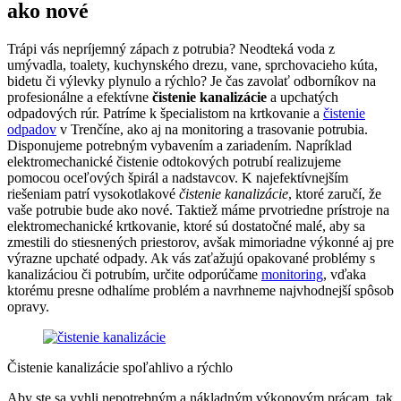
ako nové
Trápi vás nepríjemný zápach z potrubia? Neodteká voda z
umývadla, toalety, kuchynského drezu, vane, sprchovacieho kúta,
bidetu či výlevky plynulo a rýchlo? Je čas zavolať odborníkov na
profesionálne a efektívne
čistenie kanalizácie
a upchatých
odpadových rúr. Patríme k špecialistom na krtkovanie a
čistenie
odpadov
v Trenčíne, ako aj na monitoring a trasovanie potrubia.
Disponujeme potrebným vybavením a zariadením. Napríklad
elektromechanické čistenie odtokových potrubí realizujeme
pomocou oceľových špirál a nadstavcov. K najefektívnejším
riešeniam patrí vysokotlakové
čistenie kanalizácie
, ktoré zaručí, že
vaše potrubie bude ako nové. Taktiež máme prvotriedne prístroje na
elektromechanické krtkovanie, ktoré sú dostatočné malé, aby sa
zmestili do stiesnených priestorov, avšak mimoriadne výkonné aj pre
výrazne upchaté odpady. Ak vás zaťažujú opakované problémy s
kanalizáciou či potrubím, určite odporúčame
monitoring
, vďaka
ktorému presne odhalíme problém a navrhneme najvhodnejší spôsob
opravy.
Čistenie kanalizácie spoľahlivo a rýchlo
Aby ste sa vyhli nepotrebným a nákladným výkopovým prácam, tak