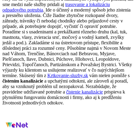
sme medzi naše služby pridali aj
trasovanie a lokalizáciu
odpadového potrubia
. Ide o účinný a moderný spôsob jeho zistenia
a presného uloženia. Čiže žiadne zbytočne rozkopané dvory,
záhrady, trávniky či nebodaj chodníky alebo príjazdové cesty v
prípade, ak potrebujete dopojiť, vyčistiť či opraviť potrubie.
Poradíme si s usadeninami a prekážkami rôzneho druhu (kal, tuk,
mastnota, vlasy, zvieracia srsť, močový a vodný kameň, zvyšky
jedál a pod.). Zakladáme si na ústretovom prístupe, flexibilite a
dôslednej práci za rozumné ceny. Pôsobíme najmä v Novom Meste
nad Váhom, Trenčíne, Bánovciach nad Bebravou, Myjave,
Piešťanoch, Ilave, Dubnici, Púchove, Hlohovci, Leopoldove,
Prievidzi, Topoľčanoch, Partizánskom a Považskej Bystrici. Všetky
výjazdy ku klientom sa usilujeme realizovať v čo najrýchlejšom
termíne. Skúsený tím z
Krtkovanie-sluzby.sk
vám nielen pomôže s
čistením kanalizácie
a upchatými odtokmi, ale zároveň aj poradí,
aby sa vzniknutý problém už nezopakoval. Nezabúdajte, že
pravidelne udržiavané potrubie a
čistenie kanalizácie
prispieva k
plynulému fungovaniu domácnosti i firmy, ako aj k predĺženiu
životnosti jednotlivých odtokov.