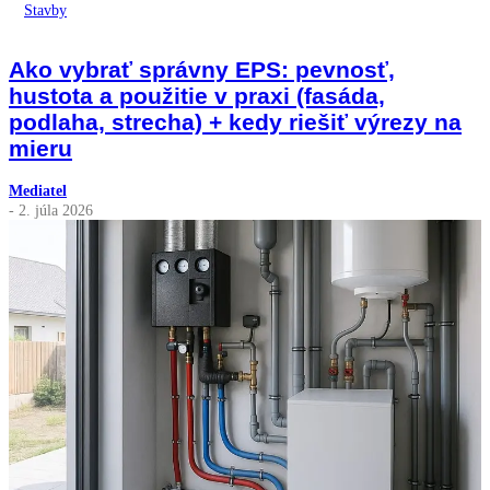
Stavby
Ako vybrať správny EPS: pevnosť,
hustota a použitie v praxi (fasáda,
podlaha, strecha) + kedy riešiť výrezy na
mieru
Mediatel
- 2. júla 2026