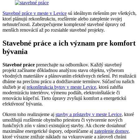
Stavebné práce v meste v Levice
sú ideálnym riešením pre všetkých,
ktorí plánujú rekonštrukciu, rozšírenie alebo zateplenie svojej
nehnuteľnosti. Zabezpečujeme komplexné stavebné úpravy od
menších renovácií až po rozsiahle stavebné projekty.
Stavebné práce a ich význam pre komfort
bývania
Stavebné práce
prenechajte na odborníkov. Každý stavebný
projekt začíname dôkladnou analýzou stavu objektu, výberom
vhodných materiálov a plánovaním efektívnych riešení. Pri realizácii
dbáme na precíznu prácu a dodržiavanie termínov. Súčasťou našich
služieb je aj
rekonštrukcia bytov v meste Levice
, ktorá zahŕňa
modernizáciu interiérov, výmenu podláh, elektroinštalácie či
renováciu kúpeľní. Tieto úpravy zvyšujú komfort a energetickú
efektívnosť bývania.
Okrem toho realizujeme aj
stavby a prístavby v meste Levice
, ktoré
umožňujú rozšírenie obytného priestoru či vytvorenie nových
funkčných zón v rámci existujúcej stavby. Ak chcete dosiahnuť
maximálne energetické úspory, odporúčame aj
zateplenie domov
,
ktoré výrazne znižuje náklady na vykurovanie a zároveň chráni