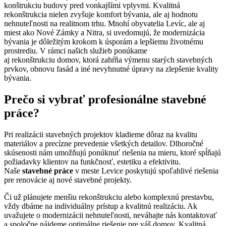
konštrukciu budovy pred vonkajšími vplyvmi. Kvalitná
rekonštrukcia nielen zvyšuje komfort bývania, ale aj hodnotu
nehnuteľnosti na realitnom trhu. Mnohí obyvatelia Levíc, ale aj
miest ako Nové Zámky a Nitra, si uvedomujú, že modernizácia
bývania je dôležitým krokom k úsporám a lepšiemu životnému
prostrediu. V rámci našich služieb ponúkame
aj rekonštrukciu domov, ktorá zahŕňa výmenu starých stavebných
prvkov, obnovu fasád a iné nevyhnutné úpravy na zlepšenie kvality
bývania.
Prečo si vybrať profesionálne stavebné
práce?
Pri realizácii stavebných projektov kladieme dôraz na kvalitu
materiálov a precízne prevedenie všetkých detailov. Dlhoročné
skúsenosti nám umožňujú ponúknuť riešenia na mieru, ktoré spĺňajú
požiadavky klientov na funkčnosť, estetiku a efektivitu.
Naše
stavebné práce
v meste Levice poskytujú spoľahlivé riešenia
pre renovácie aj nové stavebné projekty.
Či už plánujete menšiu rekonštrukciu alebo komplexnú prestavbu,
vždy dbáme na individuálny prístup a kvalitnú realizáciu. Ak
uvažujete o modernizácii nehnuteľnosti, neváhajte nás kontaktovať
a spoločne nájdeme optimálne riešenie pre váš domov. Kvalitná