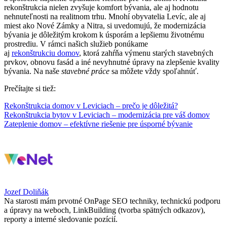
rekonštrukcia nielen zvyšuje komfort bývania, ale aj hodnotu
nehnuteľnosti na realitnom trhu. Mnohí obyvatelia Levíc, ale aj
miest ako Nové Zámky a Nitra, si uvedomujú, že modernizácia
bývania je dôležitým krokom k úsporám a lepšiemu životnému
prostrediu. V rámci našich služieb ponúkame
aj
rekonštrukciu domov
, ktorá zahŕňa výmenu starých stavebných
prvkov, obnovu fasád a iné nevyhnutné úpravy na zlepšenie kvality
bývania. Na naše
stavebné práce
sa môžete vždy spoľahnúť.
Prečítajte si tiež:
Rekonštrukcia domov v Leviciach – prečo je dôležitá?
Rekonštrukcia bytov v Leviciach – modernizácia pre váš domov
Zateplenie domov – efektívne riešenie pre úsporné bývanie
Jozef Doliňák
Na starosti mám prvotné OnPage SEO techniky, technickú podporu
a úpravy na weboch, LinkBuilding (tvorba spätných odkazov),
reporty a interné sledovanie pozícií.