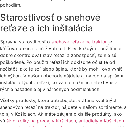
pohodlím.
Starostlivosť o snehové
reťaze a ich inštalácia
Správna starostlivosť o
snehové reťaze na traktor
je
kľúčová pre ich dlhú životnosť. Pred každým použitím je
dobré skontrolovať stav reťazí a zabezpečiť, že nie sú
poškodené. Po použití reťazí ich dôkladne očistite od
nečistôt, ako je soľ alebo špina, ktoré by mohli ovplyvniť
ich výkon. V našom obchode nájdete aj návod na správnu
inštaláciu týchto reťazí, čo vám umožní ich efektívne a
rýchle nasadenie aj v náročných podmienkach.
Všetky produkty, ktoré potrebujete, vrátane kvalitných
snehových reťazí na traktor, nájdete v našom sortimente, a
to aj v Košiciach. Ak máte záujem o ďalšie produkty, ako
sú
štvorkolky na predaj v Košiciach
,
autodiely v Košiciach