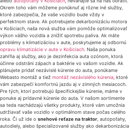
alebo
autopoťahy v Košiciach
, neváhajte sa na nás obrátiť.
Okrem toho vám môžeme ponúknuť aj rôzne iné služby,
ktoré zabezpečia, že vaše vozidlo bude vždy v
perfektnom stave. Ak potrebujete dekarbonizáciu motora
v Košiciach, naša nová služba vám pomôže optimalizovať
výkon vášho vozidla a znížiť spotrebu paliva. Ak máte
problémy s klimatizáciou v aute, poskytujeme aj odbornú
opravu klimatizácie v aute v Košiciach
. Naša ponuka
zahŕňa aj služby, ako je dezinfekcia auta ozónom, ktorá
účinne odstráni zápach a baktérie vo vašom vozidle. Ak
plánujete pridať nezávislé kúrenie do auta, ponúkame
Webasto montáž a tiež
montáž nezávislého kúrenia
, ktoré
vám zabezpečí komfortnú jazdu aj v zimných mesiacoch.
Pre tých, ktorí potrebujú špecifickejšie kúrenie, máme v
ponuke aj prídavné kúrenie do auta. V našom sortimente
sa teda nachádzajú všetky produkty, ktoré vám umožnia
udržiavať vaše vozidlo v optimálnom stave počas celého
roka. Či už ide o
snehové reťaze na traktor
, autopoťahy,
autodiely, alebo špecializované služby ako dekarbonizácia