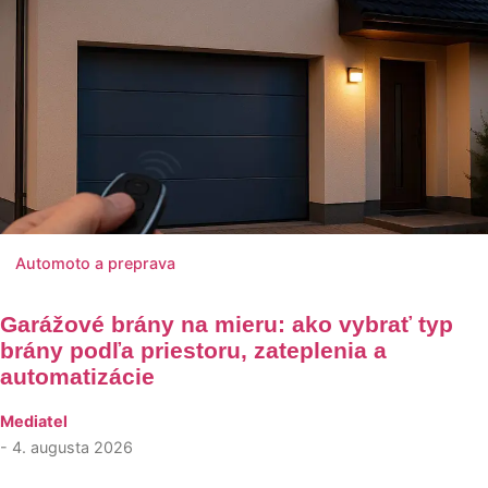
Automoto a preprava
Garážové brány na mieru: ako vybrať typ
brány podľa priestoru, zateplenia a
automatizácie
Mediatel
- 4. augusta 2026