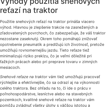
Výhody použitia snehových
reťazí na traktor
Použitie snehových reťazí na traktor prináša viacero
výhod. Hlavnou je zlepšenie trakcie na zasnežených a
zľadovatených povrchoch, čo zabezpečuje, že váš traktor
nezostane zaseknutý. Okrem toho pomáhajú znižovať
opotrebenie pneumatík a predlžujú ich životnosť, pretože
umožňujú rovnomernejšiu jazdu. Tieto reťaze tiež
minimalizujú riziko preklzu, čo je veľmi dôležité pri
ťažkých prácach alebo pri preprave tovaru v zimných
mesiacoch.
Snehové reťaze na traktor
vám tiež umožňujú pracovať
rýchlejšie a efektívnejšie, čo sa odrazí aj na výkonnosti
celého traktora. Bez ohľadu na to, či ide o prácu v
poľnohospodárstve, lesníctve alebo na stavebných
pozemkoch, kvalitné snehové reťaze na traktor vám
pomôžu zvládnuť všetky úlohy s väčšou istotou a