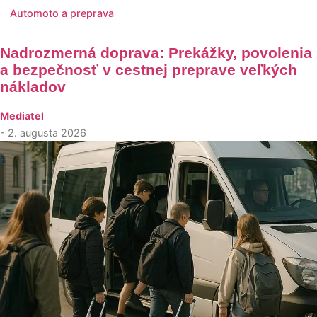
Automoto a preprava
Nadrozmerná doprava: Prekážky, povolenia
a bezpečnosť v cestnej preprave veľkých
nákladov
Mediatel
- 2. augusta 2026