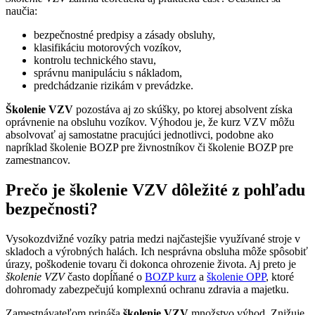
naučia:
bezpečnostné predpisy a zásady obsluhy,
klasifikáciu motorových vozíkov,
kontrolu technického stavu,
správnu manipuláciu s nákladom,
predchádzanie rizikám v prevádzke.
Školenie VZV
pozostáva aj zo skúšky, po ktorej absolvent získa
oprávnenie na obsluhu vozíkov. Výhodou je, že kurz VZV môžu
absolvovať aj samostatne pracujúci jednotlivci, podobne ako
napríklad školenie BOZP pre živnostníkov či školenie BOZP pre
zamestnancov.
Prečo je školenie VZV dôležité z pohľadu
bezpečnosti?
Vysokozdvižné vozíky patria medzi najčastejšie využívané stroje v
skladoch a výrobných halách. Ich nesprávna obsluha môže spôsobiť
úrazy, poškodenie tovaru či dokonca ohrozenie života. Aj preto je
školenie VZV
často dopĺňané o
BOZP kurz
a
školenie OPP
, ktoré
dohromady zabezpečujú komplexnú ochranu zdravia a majetku.
Zamestnávateľom prináša
školenie VZV
množstvo výhod. Znižuje