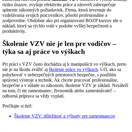
riziko úrazov, zvyšuje efektivitu práce a zároveň zabezpečuje
splnenie zákonných požiadaviek. Firma, ktorá investuje do
vzdelávania svojich pracovníkov, pôsobí profesionálne a
zodpovedne. Obdobne ako pri organizovaní BOZP kurzov ide o
náklad, ktorý sa rýchlo vráti v podobe vyššej bezpečnosti a
produktivity.
Školenie VZV nie je len pre vodičov –
týka sa aj práce vo výškach
Pri práci s VZV často dochádza aj k manipulácii vo výškach, preto
nie je na škodu zvážiť aj
školenie práce vo výškach
. Učí, ako sa
pohybovať v nebezpečných priestoroch bezpečne, s použitím
správnej výstroje a techník. Ak chcete pracovať profesionálne,
bezpečne a v súlade so zákonom, školenie VZV je základ. Nezáleží
na tom, či ste zamestnanec, živnostník alebo zamestnávateľ –
odborná príprava sa vždy vyplatí.
Prečítajte si tiež:
Školenie VZV: dôležitosť a výhody pre zamestnancov