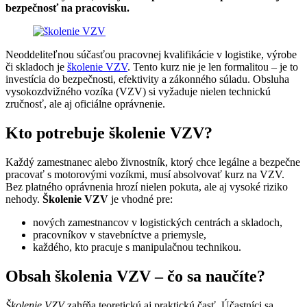
bezpečnosť na pracovisku.
Neoddeliteľnou súčasťou pracovnej kvalifikácie v logistike, výrobe
či skladoch je
školenie VZV
. Tento kurz nie je len formalitou – je to
investícia do bezpečnosti, efektivity a zákonného súladu. Obsluha
vysokozdvižného vozíka (VZV) si vyžaduje nielen technickú
zručnosť, ale aj oficiálne oprávnenie.
Kto potrebuje školenie VZV?
Každý zamestnanec alebo živnostník, ktorý chce legálne a bezpečne
pracovať s motorovými vozíkmi, musí absolvovať kurz na VZV.
Bez platného oprávnenia hrozí nielen pokuta, ale aj vysoké riziko
nehody.
Školenie VZV
je vhodné pre:
nových zamestnancov v logistických centrách a skladoch,
pracovníkov v stavebníctve a priemysle,
každého, kto pracuje s manipulačnou technikou.
Obsah školenia VZV – čo sa naučíte?
Školenie VZV
zahŕňa teoretickú aj praktickú časť. Účastníci sa