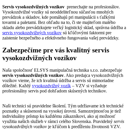
Servis vysokozdvižných vozíkov
prenechajte na profesionálov.
Vysokozdvižné vozíky sú neoddeliteľnou súčasťou mnohých
prevádzok a skladov, kde pomáhajú pri manipulácii s ťažkými
tovarmi a paletami. Bez ohľadu na to, či ste majiteľom malého
skladu alebo prevádzkujete veľký logistický sklad, správna údržba a
servis vysokozdvižných vozíkov
sú kľúčovými faktormi pre
zaistenie bezpečného a efektívneho fungovania vašej prevádzky.
Zabezpečíme pre vás kvalitný servis
vysokozdvižných vozíkov
Naša spoločnosť ELSYS manipulačná technika s.r.o. zabezpečuje
servis vysokozdvižných vozíkov
. Ako predajca vysokozdvižných
vozíkov vieme, že ich kvalitná údržba a servis sú mimoriadne
dôležité. Každý
vysokozdvižný vozík
– VZV si vyžaduje
profesionálny servis pod dohľadom skúsených technikov.
Naši technici sú pravidelne školení. Tým udržiavame ich technické
poznatky a skúsenosti na vysokej úrovni. Samozrejmosťou je tiež
individuálny prístup ku každému zákazníkovi, ako aj možnosť
využitia našich služieb v rámci celého Slovenska. Pravidelný
servis
vysokozdvižných vozíkov
je kľúčom k predĺženiu životnosti VZV.