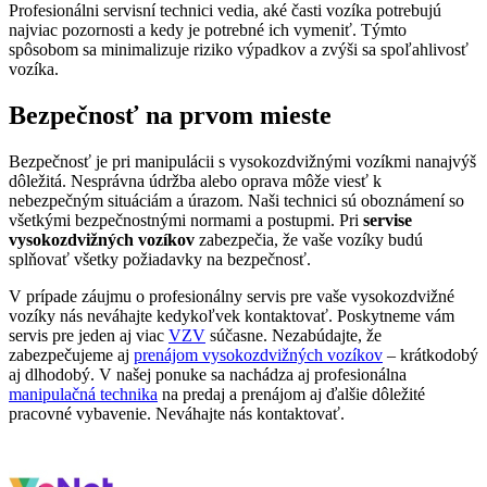
Profesionálni servisní technici vedia, aké časti vozíka potrebujú
najviac pozornosti a kedy je potrebné ich vymeniť. Týmto
spôsobom sa minimalizuje riziko výpadkov a zvýši sa spoľahlivosť
vozíka.
Bezpečnosť na prvom mieste
Bezpečnosť je pri manipulácii s vysokozdvižnými vozíkmi nanajvýš
dôležitá. Nesprávna údržba alebo oprava môže viesť k
nebezpečným situáciám a úrazom. Naši technici sú oboznámení so
všetkými bezpečnostnými normami a postupmi. Pri
servise
vysokozdvižných vozíkov
zabezpečia, že vaše vozíky budú
splňovať všetky požiadavky na bezpečnosť.
V prípade záujmu o profesionálny servis pre vaše vysokozdvižné
vozíky nás neváhajte kedykoľvek kontaktovať. Poskytneme vám
servis pre jeden aj viac
VZV
súčasne. Nezabúdajte, že
zabezpečujeme aj
prenájom vysokozdvižných vozíkov
– krátkodobý
aj dlhodobý. V našej ponuke sa nachádza aj profesionálna
manipulačná technika
na predaj a prenájom aj ďalšie dôležité
pracovné vybavenie. Neváhajte nás kontaktovať.