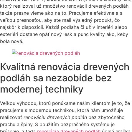
ktorý realizoval už množstvo renovácii drevených podláh,
takže presne vieme ako na to. Pracujeme efektívne a s
veľkou presnosťou, aby ste mali výsledný produkt, čo
najskôr k dispozícii. Každá podlaha či už v interiéri alebo
exteriéri dostane opäť nový lesk a punc kvality ako, keby
bola nová.
Kvalitná renovácia drevených
podláh sa nezaobíde bez
modernej techniky
Veľkou výhodou, ktorú ponúkame našim klientom je to, že
pracujeme s modernou technikou, ktorá nám umožňuje
realizovať
renováciu drevených podláh
bez zbytočného
prachu a špiny. S použitím bezprašného systému je
brúsenie, a teda
renovácia drevených podláh
úplná hračka.