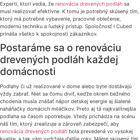
Experti, ktorí vedia, že
renovácia drevených podláh
sa
musí realizovať efektívne. K tomu je potrebný skúsený tím,
ktorý má potrebné vybavenie, pracovné oblečenie,
modernú techniku a ľudský prístup. Spoločnosť I Cubed
prináša všetko k spokojnosti zákazníkov.
Postaráme sa o renováciu
drevených podláh každej
domácnosti
Podlahy či už realizované v dome alebo byte dostávajú
vždy zabrať. Niet sa čomu diviť, keďže okrem bežného
chodenia musia znášať nápor detskej energie aj šialené
naháňačky domácich miláčikov. Preto aj tá najkvalitnejšia
podlaha sa časom opotrebuje. Vtedy prichádza na scénu
náš tím, ktorý zrealizuje a zároveň zabezpečí, aby
renovácia drevených podláh
bola prevedená vo vysokej
kvalite, a tak vám vydržala ďalšie roky. Máme skúsený tím,