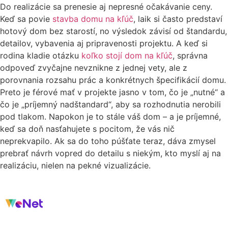
Do realizácie sa prenesie aj nepresné očakávanie ceny.
Keď sa povie
stavba domu na kľúč
, laik si často predstaví
hotový dom bez starostí, no výsledok závisí od štandardu,
detailov, vybavenia aj pripravenosti projektu. A keď si
rodina kladie otázku
koľko stojí dom na kľúč
, správna
odpoveď zvyčajne nevznikne z jednej vety, ale z
porovnania rozsahu prác a konkrétnych špecifikácií domu.
Preto je férové mať v projekte jasno v tom, čo je „nutné“ a
čo je „príjemný nadštandard“, aby sa rozhodnutia nerobili
pod tlakom. Napokon je to stále váš dom – a je príjemné,
keď sa doň nasťahujete s pocitom, že vás nič
neprekvapilo. Ak sa do toho púšťate teraz, dáva zmysel
prebrať návrh vopred do detailu s niekým, kto myslí aj na
realizáciu, nielen na pekné vizualizácie.