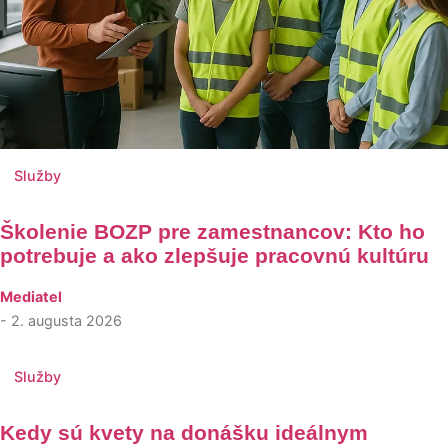
Služby
Školenie BOZP pre zamestnancov: Kto ho
potrebuje a ako zlepšuje pracovnú kultúru
Mediatel
- 2. augusta 2026
Služby
Kedy sú kvety na donášku ideálnym