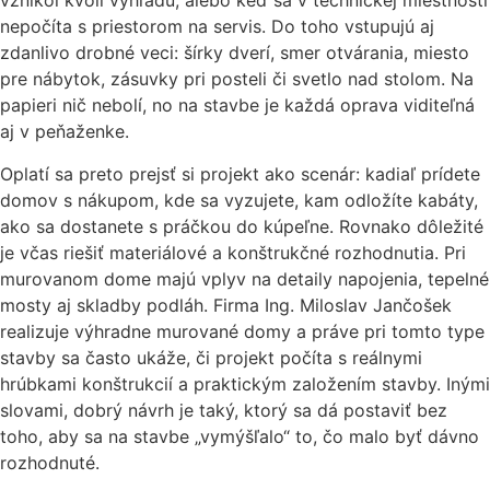
vznikol kvôli výhľadu, alebo keď sa v technickej miestnosti
nepočíta s priestorom na servis. Do toho vstupujú aj
zdanlivo drobné veci: šírky dverí, smer otvárania, miesto
pre nábytok, zásuvky pri posteli či svetlo nad stolom. Na
papieri nič nebolí, no na stavbe je každá oprava viditeľná
aj v peňaženke.
Oplatí sa preto prejsť si projekt ako scenár: kadiaľ prídete
domov s nákupom, kde sa vyzujete, kam odložíte kabáty,
ako sa dostanete s práčkou do kúpeľne. Rovnako dôležité
je včas riešiť materiálové a konštrukčné rozhodnutia. Pri
murovanom dome majú vplyv na detaily napojenia, tepelné
mosty aj skladby podláh. Firma Ing. Miloslav Jančošek
realizuje výhradne murované domy a práve pri tomto type
stavby sa často ukáže, či projekt počíta s reálnymi
hrúbkami konštrukcií a praktickým založením stavby. Inými
slovami, dobrý návrh je taký, ktorý sa dá postaviť bez
toho, aby sa na stavbe „vymýšľalo“ to, čo malo byť dávno
rozhodnuté.