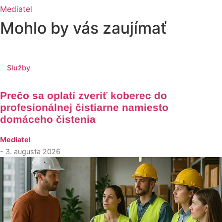
Mediatel
Mohlo by vás zaujímať
Služby
Prečo sa oplatí zveriť koberec do
profesionálnej čistiarne namiesto
domáceho čistenia
Mediatel
- 3. augusta 2026