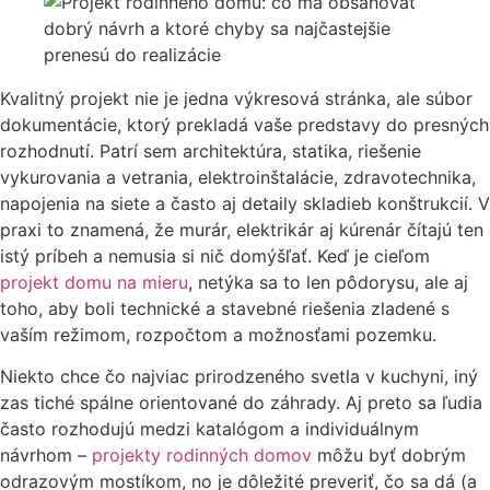
Kvalitný projekt nie je jedna výkresová stránka, ale súbor
dokumentácie, ktorý prekladá vaše predstavy do presných
rozhodnutí. Patrí sem architektúra, statika, riešenie
vykurovania a vetrania, elektroinštalácie, zdravotechnika,
napojenia na siete a často aj detaily skladieb konštrukcií. V
praxi to znamená, že murár, elektrikár aj kúrenár čítajú ten
istý príbeh a nemusia si nič domýšľať. Keď je cieľom
projekt domu na mieru
, netýka sa to len pôdorysu, ale aj
toho, aby boli technické a stavebné riešenia zladené s
vaším režimom, rozpočtom a možnosťami pozemku.
Niekto chce čo najviac prirodzeného svetla v kuchyni, iný
zas tiché spálne orientované do záhrady. Aj preto sa ľudia
často rozhodujú medzi katalógom a individuálnym
návrhom –
projekty rodinných domov
môžu byť dobrým
odrazovým mostíkom, no je dôležité preveriť, čo sa dá (a