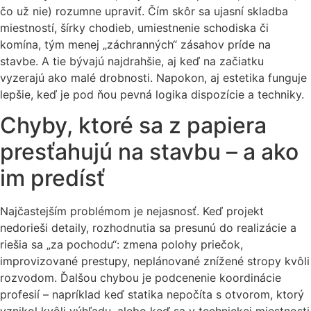
čo už nie) rozumne upraviť. Čím skôr sa ujasní skladba
miestností, šírky chodieb, umiestnenie schodiska či
komína, tým menej „záchranných“ zásahov príde na
stavbe. A tie bývajú najdrahšie, aj keď na začiatku
vyzerajú ako malé drobnosti. Napokon, aj estetika funguje
lepšie, keď je pod ňou pevná logika dispozície a techniky.
Chyby, ktoré sa z papiera
presťahujú na stavbu – a ako
im predísť
Najčastejším problémom je nejasnosť. Keď projekt
nedorieši detaily, rozhodnutia sa presunú do realizácie a
riešia sa „za pochodu“: zmena polohy priečok,
improvizované prestupy, neplánované znížené stropy kvôli
rozvodom. Ďalšou chybou je podcenenie koordinácie
profesií – napríklad keď statika nepočíta s otvorom, ktorý