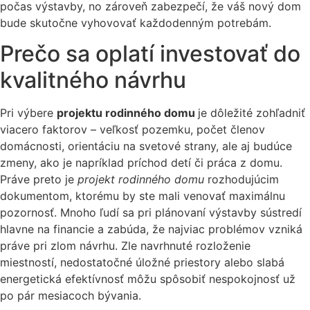
počas výstavby, no zároveň zabezpečí, že váš nový dom
bude skutočne vyhovovať každodenným potrebám.
Prečo sa oplatí investovať do
kvalitného návrhu
Pri výbere
projektu rodinného domu
je dôležité zohľadniť
viacero faktorov – veľkosť pozemku, počet členov
domácnosti, orientáciu na svetové strany, ale aj budúce
zmeny, ako je napríklad príchod detí či práca z domu.
Práve preto je
projekt rodinného domu
rozhodujúcim
dokumentom, ktorému by ste mali venovať maximálnu
pozornosť. Mnoho ľudí sa pri plánovaní výstavby sústredí
hlavne na financie a zabúda, že najviac problémov vzniká
práve pri zlom návrhu. Zle navrhnuté rozloženie
miestností, nedostatočné úložné priestory alebo slabá
energetická efektívnosť môžu spôsobiť nespokojnosť už
po pár mesiacoch bývania.