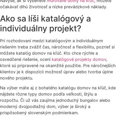
Navyše, ak si vyberiete
murované domy na kľúč
, môžete
očakávať dlhú životnosť a nízke prevádzkové náklady.
Ako sa líši katalógový a
individuálny projekt?
Pri rozhodovaní medzi katalógovým a individuálnym
riešením treba zvážiť čas, náročnosť a flexibilitu, pozrieť si
môžete katalóg domov na kľúč. Kto chce rýchle a
osvedčené riešenie, ocení
katalógové projekty domov
,
ktoré sú pripravené na okamžité použitie. Pre náročnejších
klientov je k dispozícii možnosť úprav alebo tvorba úplne
nového projektu.
Na výber máte aj z bohatého katalógu domov na kľúč, kde
nájdete rôzne typy domov podľa veľkosti, štýlu a
rozpočtu. Či už vás zaujíma jednoduchý bungalov alebo
moderný dvojpodlažný dom, výber je široký a
prispôsobený slovenským podmienkam.