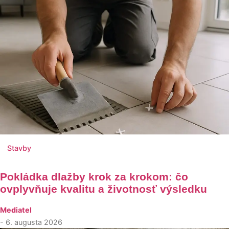
Stavby
Pokládka dlažby krok za krokom: čo
ovplyvňuje kvalitu a životnosť výsledku
Mediatel
- 6. augusta 2026