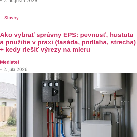
- 2. augusta 2026
Stavby
Ako vybrať správny EPS: pevnosť, hustota
a použitie v praxi (fasáda, podlaha, strecha)
+ kedy riešiť výrezy na mieru
Mediatel
- 2. júla 2026