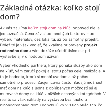
Základná otázka: koľko stojí
dom?
Ak vás zaujíma
koľko stojí dom na kľúč
, odpoveď nie je
jednoznačná. Cena závisí od mnohých faktorov – od
výberu materiálov, cez lokalitu, až po samotný projekt.
Dôležité je však vedieť, že kvalitne pripravený
projekt
rodinného domu
vám dokáže ušetriť tisíce eur pri
výstavbe aj v dlhodobom užívaní.
Výber vhodného partnera, ktorý ponúka služby ako dom
na kľúč, vám zaručí pokoj a istotu počas celej realizácie. A
to je hodnota, ktorú si mnohí uvedomia až počas
samotného procesu. Záujemcovia často hľadajú možnosť
mať dom na kľúč a jedna z obľúbených možností sú aj
murované domy na kľúč v nižších cenových kategóriách. V
realite sa však náklady na výstavbu kvalitného a
plnohodnotného domu pohybujú vo vyšších reláciách, čo