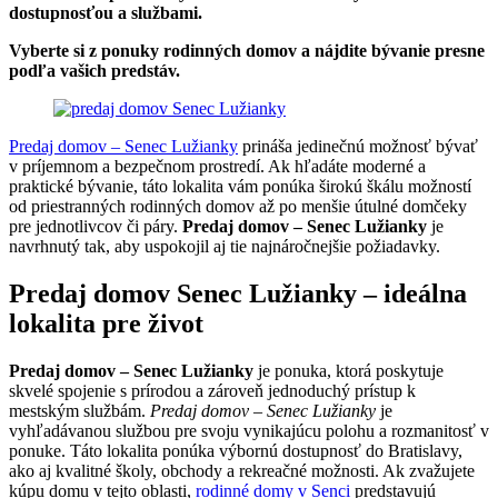
dostupnosťou a službami.
Vyberte si z ponuky rodinných domov a nájdite bývanie presne
podľa vašich predstáv.
Predaj domov – Senec Lužianky
prináša jedinečnú možnosť bývať
v príjemnom a bezpečnom prostredí. Ak hľadáte moderné a
praktické bývanie, táto lokalita vám ponúka širokú škálu možností
od priestranných rodinných domov až po menšie útulné domčeky
pre jednotlivcov či páry.
Predaj domov – Senec Lužianky
je
navrhnutý tak, aby uspokojil aj tie najnáročnejšie požiadavky.
Predaj domov Senec Lužianky – ideálna
lokalita pre život
Predaj domov – Senec Lužianky
je ponuka, ktorá poskytuje
skvelé spojenie s prírodou a zároveň jednoduchý prístup k
mestským službám.
Predaj domov – Senec Lužianky
je
vyhľadávanou službou pre svoju vynikajúcu polohu a rozmanitosť v
ponuke. Táto lokalita ponúka výbornú dostupnosť do Bratislavy,
ako aj kvalitné školy, obchody a rekreačné možnosti. Ak zvažujete
kúpu domu v tejto oblasti,
rodinné domy v Senci
predstavujú