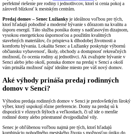
perfektné riešenie pre rodiny i jednotlivcov, ktorí si cenia pokoj a
zároveň blízkosť k mestským centrám.
Predaj domov – Senec Lužianky
je ideálnou voľbou pre tých,
ktorí hľadajú pohodlné a moderné bývanie s dôrazom na kvalitu a
úsporu energií. Táto služba ponúka domy s nadčasovým dizajnom,
vysokou energetickou úspornosťou a použitím kvalitných
stavebných materiálov, čo prispieva k dlhodobej životnosti a
komfortu bývania. Lokalita Senec a Lužianky poskytuje výbornú
občiansku vybavenosť, školy, obchody a dostupnosť rekreačných
možností, čo ocenia rodiny aj jednotlivci. Ak zvažujete bývanie v
Senci alebo jeho okolí, ponuka domov na predaj v Senci a okolí
vám prináša možnosť nájsť ideálne miesto pre váš nový domov.
Aké výhody prináša predaj rodinných
domov v Senci?
Výhodou predaja rodinných domov v Senci je predovšetkým široký
výber, ktorý uspokojí rôzne preferencie. Domy na predaj sú k
dispozícii v rôznych štýloch a veľkostiach, či už ide o menšie
rodinné domy alebo priestranné dvojpodlažné vily.
Senec je obľúbenou voľbou najmä pre tých, ktorí hľadajú
kombináciu pohodlného mestského života s možnosťou úniku do