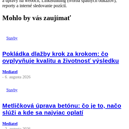
a úpravy na weboch, LinkBuilding (tvorba spätných odkazov),
reporty a interné sledovanie pozícií.
Mohlo by vás zaujímať
Stavby
Pokládka dlažby krok za krokom: čo
ovplyvňuje kvalitu a životnosť výsledku
Mediatel
- 6. augusta 2026
Stavby
Metličková úprava betónu: čo je to, načo
slúži a kde sa najviac oplatí
Mediatel
- 2. augusta 2026