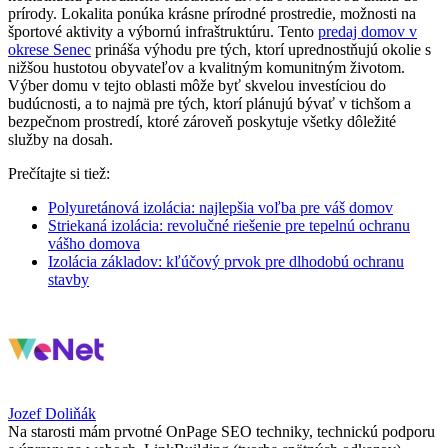
prírody. Lokalita ponúka krásne prírodné prostredie, možnosti na
športové aktivity a výbornú infraštruktúru. Tento
predaj domov v
okrese Senec
prináša výhodu pre tých, ktorí uprednostňujú okolie s
nižšou hustotou obyvateľov a kvalitným komunitným životom.
Výber domu v tejto oblasti môže byť skvelou investíciou do
budúcnosti, a to najmä pre tých, ktorí plánujú bývať v tichšom a
bezpečnom prostredí, ktoré zároveň poskytuje všetky dôležité
služby na dosah.
Prečítajte si tiež:
Polyuretánová izolácia: najlepšia voľba pre váš domov
Striekaná izolácia: revolučné riešenie pre tepelnú ochranu
vášho domova
Izolácia základov: kľúčový prvok pre dlhodobú ochranu
stavby
Jozef Doliňák
Na starosti mám prvotné OnPage SEO techniky, technickú podporu