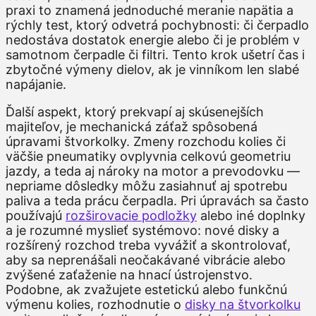
praxi to znamená jednoduché meranie napätia a
rýchly test, ktorý odvetrá pochybnosti: či čerpadlo
nedostáva dostatok energie alebo či je problém v
samotnom čerpadle či filtri. Tento krok ušetrí čas i
zbytočné výmeny dielov, ak je vinníkom len slabé
napájanie.
Ďalší aspekt, ktorý prekvapí aj skúsenejších
majiteľov, je mechanická záťaž spôsobená
úpravami štvorkolky. Zmeny rozchodu kolies či
väčšie pneumatiky ovplyvnia celkovú geometriu
jazdy, a teda aj nároky na motor a prevodovku —
nepriame dôsledky môžu zasiahnuť aj spotrebu
paliva a teda prácu čerpadla. Pri úpravách sa často
používajú
rozširovacie podložky
alebo iné doplnky
a je rozumné myslieť systémovo: nové disky a
rozšírený rozchod treba vyvážiť a skontrolovať,
aby sa neprenášali neočakávané vibrácie alebo
zvýšené zaťaženie na hnací ústrojenstvo.
Podobne, ak zvažujete estetickú alebo funkčnú
výmenu kolies, rozhodnutie o
disky na štvorkolku