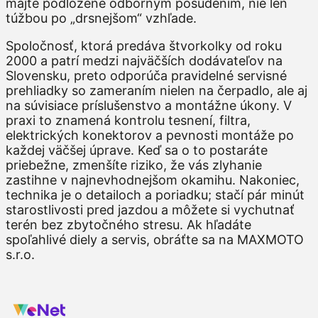
majte podložené odborným posúdením, nie len
túžbou po „drsnejšom“ vzhľade.
Spoločnosť, ktorá predáva štvorkolky od roku
2000 a patrí medzi najväčších dodávateľov na
Slovensku, preto odporúča pravidelné servisné
prehliadky so zameraním nielen na čerpadlo, ale aj
na súvisiace príslušenstvo a montážne úkony. V
praxi to znamená kontrolu tesnení, filtra,
elektrických konektorov a pevnosti montáže po
každej väčšej úprave. Keď sa o to postaráte
priebežne, zmenšíte riziko, že vás zlyhanie
zastihne v najnevhodnejšom okamihu. Nakoniec,
technika je o detailoch a poriadku; stačí pár minút
starostlivosti pred jazdou a môžete si vychutnať
terén bez zbytočného stresu. Ak hľadáte
spoľahlivé diely a servis, obráťte sa na MAXMOTO
s.r.o.