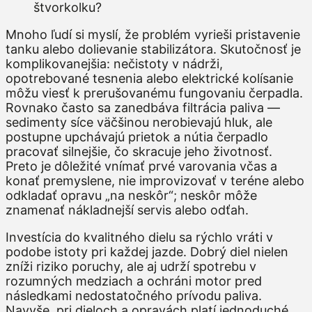
Mnoho ľudí si myslí, že problém vyrieši pristavenie
tanku alebo dolievanie stabilizátora. Skutočnosť je
komplikovanejšia: nečistoty v nádrži,
opotrebované tesnenia alebo elektrické kolísanie
môžu viesť k prerušovanému fungovaniu čerpadla.
Rovnako často sa zanedbáva filtrácia paliva —
sedimenty síce väčšinou nerobievajú hluk, ale
postupne upchávajú prietok a nútia čerpadlo
pracovať silnejšie, čo skracuje jeho životnosť.
Preto je dôležité vnímať prvé varovania včas a
konať premyslene, nie improvizovať v teréne alebo
odkladať opravu „na neskôr“; neskôr môže
znamenať nákladnejší servis alebo odťah.
Investícia do kvalitného dielu sa rýchlo vráti v
podobe istoty pri každej jazde. Dobrý diel nielen
zníži riziko poruchy, ale aj udrží spotrebu v
rozumných medziach a ochráni motor pred
následkami nedostatočného prívodu paliva.
Navyše, pri dieloch a opravách platí jednoduché