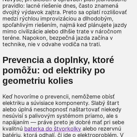
pravidlo: lacné riešenie dnes, často znamená
dvojitý výdavok zajtra. Preto sa oplatí rozlišovať
medzi rýchlou improvizáciou a dlhodobým,
spoľahlivým riešením, najmä keď plánujete jazdy
mimo civilizácie alebo dlhšie trate v náročnom
teréne. Napokon, bezpečná jazda začína v
technike, nie v odvahe vodiča na trati.
Prevencia a doplnky, ktoré
pomôžu: od elektriky po
geometriu kolies
Keď hovoríme o prevencii, nemôžeme obísť
elektriku a súvisiace komponenty. Slabý štart
alebo úplná neschopnosť naštartovať niekedy
nesúvisí s palivovým systémom priamo, ale s
napájaním — práve preto je dobré mať pri sebe
kvalitnú
baterka do štvorkolky
alebo rezervnú
batériu, ktorá odhalí, či ide o elektroproblém. V