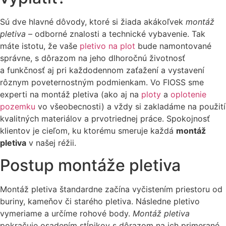
Sú dve hlavné dôvody, ktoré si žiada akákoľvek
montáž
pletiva
– odborné znalosti a technické vybavenie. Tak
máte istotu, že vaše
pletivo na plot
bude namontované
správne, s dôrazom na jeho dlhoročnú životnosť
a funkčnosť aj pri každodennom zaťažení a vystavení
rôznym poveternostným podmienkam. Vo FIOSS sme
experti na montáž pletiva (ako aj na
ploty
a
oplo
t
enie
pozemku
vo všeobecnosti) a vždy si zakladáme na použití
kvalitných materiálov a prvotriednej práce. Spokojnosť
klientov je cieľom, ku ktorému smeruje každá
montáž
pletiva
v našej réžii.
Postup montáže pletiva
Montáž pletiva štandardne začína vyčistením priestoru od
buriny, kameňov či starého pletiva. Následne pletivo
vymeriame a určíme rohové body.
Montáž pletiva
pokračuje osadením stĺpikov s dôrazom na ich primerané