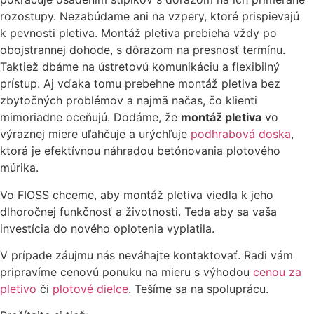
rozostupy. Nezabúdame ani na vzpery, ktoré prispievajú
k pevnosti pletiva. Montáž pletiva prebieha vždy po
obojstrannej dohode, s dôrazom na presnosť termínu.
Taktiež dbáme na ústretovú komunikáciu a flexibilný
prístup. Aj vďaka tomu prebehne montáž pletiva bez
zbytočných problémov a najmä načas, čo klienti
mimoriadne oceňujú. Dodáme, že
montáž pletiva
vo
výraznej miere uľahčuje a urýchľuje
podhrabová doska
,
ktorá je efektívnou náhradou betónovania plotového
múrika.
Vo FIOSS chceme, aby montáž pletiva viedla k jeho
dlhoročnej funkčnosť a životnosti. Teda aby sa vaša
investícia do nového oplotenia vyplatila.
V prípade záujmu nás neváhajte kontaktovať. Radi vám
pripravíme cenovú ponuku na mieru s výhodou
cenou za
pletivo
či
plotové
dielce
. Tešíme sa na spoluprácu.