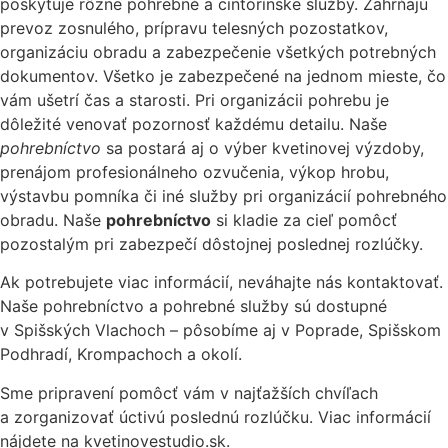
poskytuje rôzne pohrebné a cintorínske služby. Zahŕňajú
prevoz zosnulého, prípravu telesných pozostatkov,
organizáciu obradu a zabezpečenie všetkých potrebných
dokumentov. Všetko je zabezpečené na jednom mieste, čo
vám ušetrí čas a starosti. Pri organizácii pohrebu je
dôležité venovať pozornosť každému detailu. Naše
pohrebníctvo
sa postará aj o výber kvetinovej výzdoby,
prenájom profesionálneho ozvučenia, výkop hrobu,
výstavbu pomníka či iné služby pri organizácií pohrebného
obradu. Naše
pohrebníctvo
si kladie za cieľ pomôcť
pozostalým pri zabezpečí dôstojnej poslednej rozlúčky.
Ak potrebujete viac informácií, neváhajte nás kontaktovať.
Naše pohrebníctvo a pohrebné služby sú dostupné
v Spišských Vlachoch – pôsobíme aj v Poprade, Spišskom
Podhradí, Krompachoch a okolí.
Sme pripravení pomôcť vám v najťažších chvíľach
a zorganizovať úctivú poslednú rozlúčku. Viac informácií
nájdete na kvetinovestudio.sk.