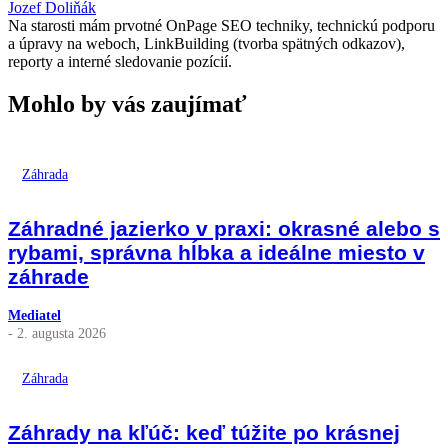
Jozef Doliňák
Na starosti mám prvotné OnPage SEO techniky, technickú podporu
a úpravy na weboch, LinkBuilding (tvorba spätných odkazov),
reporty a interné sledovanie pozícií.
Mohlo by vás zaujímať
Záhrada
Záhradné jazierko v praxi: okrasné alebo s
rybami, správna hĺbka a ideálne miesto v
záhrade
Mediatel
- 2. augusta 2026
Záhrada
Záhrady na kľúč: keď túžite po krásnej