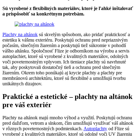
Sú vyrobené z flexibilných materiálov, ktoré je ľahké inštalovať
a prispôsobiť sa konkrétnym potrebám.
Plachty na altánok
sú skvelým spôsobom, ako pridať praktickosť a
estetiku k vášmu exteriéru. Poskytujú ochranu pred nepriaznivým
počasím, slnečným žiarením a poskytujú tiež súkromie v pohodlí
vášho altánku. Spoločnosť Flize je odborníkom na výrobu a servis
autoplachiet, ktoré sú vyrobené z kvalitných materiálov, odolných
voči poveternostným vplyvom. Ich tieniace plachty sú navrhnuté
tak, aby poskytovali dostatočný tieň a ochranu pred slnečným
žiarením. Okrem toho ponúkajú aj krycie plachty a plachty pre
membránovú architektúru, ktoré sú flexibilné a umožňujú tvorbu
unikátnych dizajnov.
Praktické a estetické – plachty na altánok
pre váš exteriér
Plachty na altánok majú mnoho výhod a využití. Poskytujú ochranu
pred dažďom, vetrom a slnkom, čím umožňujú využívať váš altánok
v rôznych poveternostných podmienkach.
Autoplachty
od Flize sú
vyrobené z kvalitných materiálov, ktoré sú odolné voči UV žiareniu