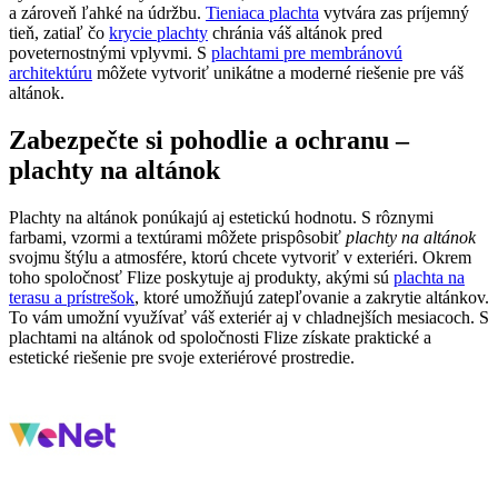
a zároveň ľahké na údržbu.
Tieniaca plachta
vytvára zas príjemný
tieň, zatiaľ čo
krycie plachty
chránia váš altánok pred
poveternostnými vplyvmi. S
plachtami pre membránovú
architektúru
môžete vytvoriť unikátne a moderné riešenie pre váš
altánok.
Zabezpečte si pohodlie a ochranu –
plachty na altánok
Plachty na altánok ponúkajú aj estetickú hodnotu. S rôznymi
farbami, vzormi a textúrami môžete prispôsobiť
plachty na altánok
svojmu štýlu a atmosfére, ktorú chcete vytvoriť v exteriéri. Okrem
toho spoločnosť Flize poskytuje aj produkty, akými sú
plachta na
terasu a prístrešok
, ktoré umožňujú zatepľovanie a zakrytie altánkov.
To vám umožní využívať váš exteriér aj v chladnejších mesiacoch. S
plachtami na altánok od spoločnosti Flize získate praktické a
estetické riešenie pre svoje exteriérové prostredie.