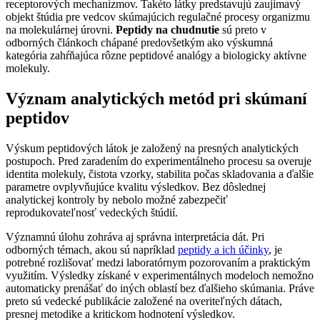
receptorových mechanizmov. Takéto látky predstavujú zaujímavý
objekt štúdia pre vedcov skúmajúcich regulačné procesy organizmu
na molekulárnej úrovni.
Peptidy na chudnutie
sú preto v
odborných článkoch chápané predovšetkým ako výskumná
kategória zahŕňajúca rôzne peptidové analógy a biologicky aktívne
molekuly.
Význam analytických metód pri skúmaní
peptidov
Výskum peptidových látok je založený na presných analytických
postupoch. Pred zaradením do experimentálneho procesu sa overuje
identita molekuly, čistota vzorky, stabilita počas skladovania a ďalšie
parametre ovplyvňujúce kvalitu výsledkov. Bez dôslednej
analytickej kontroly by nebolo možné zabezpečiť
reprodukovateľnosť vedeckých štúdií.
Významnú úlohu zohráva aj správna interpretácia dát. Pri
odborných témach, akou sú napríklad
peptidy a ich účinky
, je
potrebné rozlišovať medzi laboratórnym pozorovaním a praktickým
využitím. Výsledky získané v experimentálnych modeloch nemožno
automaticky prenášať do iných oblastí bez ďalšieho skúmania. Práve
preto sú vedecké publikácie založené na overiteľných dátach,
presnej metodike a kritickom hodnotení výsledkov.