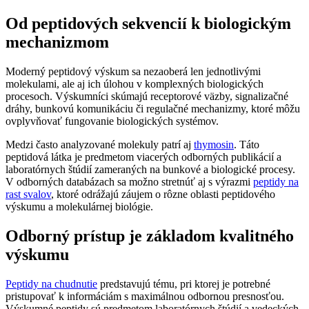
Od peptidových sekvencií k biologickým
mechanizmom
Moderný peptidový výskum sa nezaoberá len jednotlivými
molekulami, ale aj ich úlohou v komplexných biologických
procesoch. Výskumníci skúmajú receptorové väzby, signalizačné
dráhy, bunkovú komunikáciu či regulačné mechanizmy, ktoré môžu
ovplyvňovať fungovanie biologických systémov.
Medzi často analyzované molekuly patrí aj
thym
o
sin
. Táto
peptidová látka je predmetom viacerých odborných publikácií a
laboratórnych štúdií zameraných na bunkové a biologické procesy.
V odborných databázach sa možno stretnúť aj s výrazmi
peptidy na
rast svalov
, ktoré odrážajú záujem o rôzne oblasti peptidového
výskumu a molekulárnej biológie.
Odborný prístup je základom kvalitného
výskumu
Peptidy na chudnutie
predstavujú tému, pri ktorej je potrebné
pristupovať k informáciám s maximálnou odbornou presnosťou.
Výskumné peptidy sú predmetom laboratórnych štúdií a vedeckých