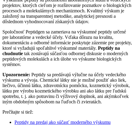
projektov, ktorých cieľom je rozširovanie poznatkov o biologických
procesoch a molekulárnych mechanizmoch. Kvalitný výskum je
založený na transparentnej metodike, analytickej presnosti a
dôslednom vyhodnocovaní získaných údajov.
Spoločnosť Peptidgen sa zameriava na výskumné peptidy určené
pre laboratórne a vedecké účely. Vďaka dôrazu na kvalitu,
dokumentáciu a odborné informácie poskytuje zázemie pre projekty,
ktoré si vyžadujú spoľahlivé výskumné materiály.
Peptidy na
chudnutie
tak zostávajú súčasťou odbornej diskusie o moderných
peptidových molekulách a ich úlohe vo výskume biologických
systémov.
Upozornenie:
Peptidy sa predávajú výlučne na účely vedeckého
výskumu a vývoja. Chemické látky nie je možné použiť ako liek,
liečivo, účinnú látku, zdravotnícku pomôcku, kozmetický výrobok,
látku pre výrobu kozmetického výrobku ani ako látku pre ľudskú
spotrebu, t. j. ako potravinu či výživový doplnok, ani akýmkoľvek
iným obdobným spôsobom na ľuďoch či zvieratách.
Prečítajte si tiež:
Peptidy na predaj ako súčasť moderného výskumu