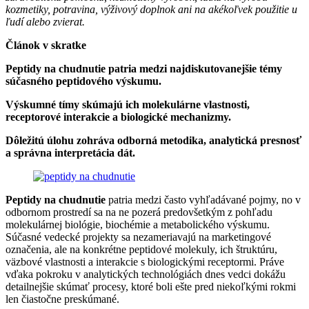
kozmetiky, potravina, výživový doplnok ani na akékoľvek použitie u
ľudí alebo zvierat.
Článok v skratke
Peptidy na chudnutie patria medzi najdiskutovanejšie témy
súčasného peptidového výskumu.
Výskumné tímy skúmajú ich molekulárne vlastnosti,
receptorové interakcie a biologické mechanizmy.
Dôležitú úlohu zohráva odborná metodika, analytická presnosť
a správna interpretácia dát.
Peptidy na chudnutie
patria medzi často vyhľadávané pojmy, no v
odbornom prostredí sa na ne pozerá predovšetkým z pohľadu
molekulárnej biológie, biochémie a metabolického výskumu.
Súčasné vedecké projekty sa nezameriavajú na marketingové
označenia, ale na konkrétne peptidové molekuly, ich štruktúru,
väzbové vlastnosti a interakcie s biologickými receptormi. Práve
vďaka pokroku v analytických technológiách dnes vedci dokážu
detailnejšie skúmať procesy, ktoré boli ešte pred niekoľkými rokmi
len čiastočne preskúmané.