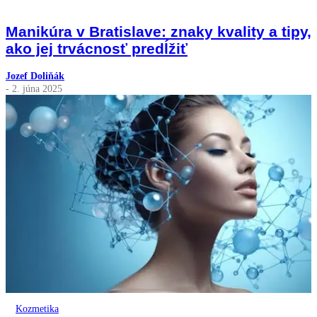
Manikúra v Bratislave: znaky kvality a tipy,
ako jej trvácnosť predĺžiť
Jozef Doliňák
- 2. júna 2025
Kozmetika