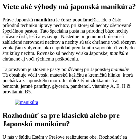
Viete aké výhody má japonská manikúra?
Práve Japonská
manikúra
je čoraz populárnejšia. Ide o čisto
prírodnú techniku úpravy nechtov, pri ktorej sú nechty ošetrované
špeciálnou pastou. Táto špeciálna pasta na prírodnej báze nechty
súčasne čistí, leští a vyživuje. Následne pri jemnom brúsení sú
zahladené nerovnosti nechtov a nechty sú tak chránené voči rôznym
vonkajším vplyvom, ako napríklad preniknutiu saponátu či vody do
štruktúry nechtu. Rovnako sú nechty vďaka Japonskej
manikúre
chránené aj voči rýchlemu poškodeniu.
Tajomstvom je zloženie pasty používanej pri Japonskej
manikúre
.
Tá obsahuje včelí vosk, materskú kašičku a kremičitú hlinku, ktorá
pochádza z Japonského mora. Jej dôležitými zložkami sú aj
bentonit, jemné parafíny, glycerin, panthenol, vitamíny A, E, H či
provitamín B5.
Rozhodnúť sa pre klasickú alebo pre
Japonskú manikúru?
U nás v štúdiu Estém v Prešove realizujeme obe. Rozhodnúť sa