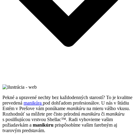
Pekné a upravené nechty bez každodenných starostí? To je kvalitne
prevedená
manikúra
pod dohľadom profesionálov. U nás v štúdiu
Estém v Prešove vám ponúkame
manikúru
na mieru vášho vkusu.
Rozhodnúť sa môžete pre čisto prírodnú
manikúru
či
manikúru
s posilňujúcou vrstvou Shellac™. Radi vyhovieme vašim
požiadavkám a
manikúru
prispôsobíme vašim farebným aj
tvarovým predstavám.