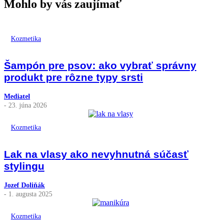
Mohlo by vás zaujímať
Kozmetika
Šampón pre psov: ako vybrať správny
produkt pre rôzne typy srsti
Mediatel
- 23. júna 2026
Kozmetika
Lak na vlasy ako nevyhnutná súčasť
stylingu
Jozef Doliňák
- 1. augusta 2025
Kozmetika