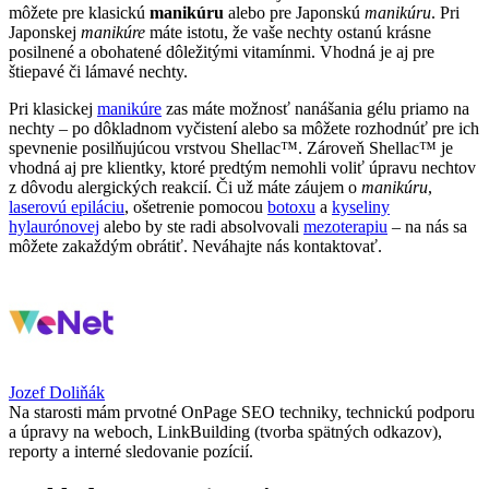
môžete pre klasickú
manikúru
alebo pre Japonskú
manikúru
. Pri
Japonskej
manikúre
máte istotu, že vaše nechty ostanú krásne
posilnené a obohatené dôležitými vitamínmi. Vhodná je aj pre
štiepavé či lámavé nechty.
Pri klasickej
manikúre
zas máte možnosť nanášania gélu priamo na
nechty – po dôkladnom vyčistení alebo sa môžete rozhodnúť pre ich
spevnenie posilňujúcou vrstvou Shellac™. Zároveň Shellac™ je
vhodná aj pre klientky, ktoré predtým nemohli voliť úpravu nechtov
z dôvodu alergických reakcií. Či už máte záujem o
manikúru
,
laserovú epiláciu
, ošetrenie pomocou
botoxu
a
kyseliny
hylaurónovej
alebo by ste radi absolvovali
mezoterapiu
– na nás sa
môžete zakaždým obrátiť. Neváhajte nás kontaktovať.
Jozef Doliňák
Na starosti mám prvotné OnPage SEO techniky, technickú podporu
a úpravy na weboch, LinkBuilding (tvorba spätných odkazov),
reporty a interné sledovanie pozícií.