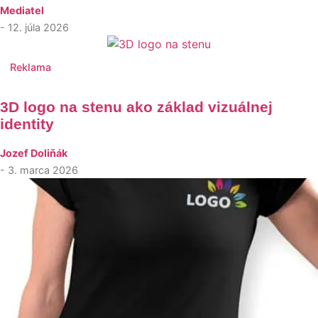
Mediatel
- 12. júla 2026
Reklama
3D logo na stenu ako základ vizuálnej
identity
Jozef Doliňák
- 3. marca 2026