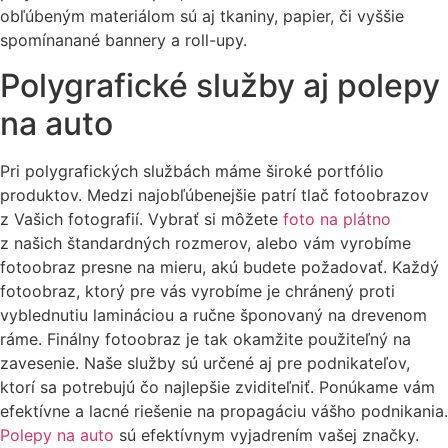
obľúbeným materiálom sú aj tkaniny, papier, či vyššie
spomínanané bannery a roll-upy.
Polygrafické služby aj polepy
na auto
Pri polygrafických službách máme široké portfólio
produktov. Medzi najobľúbenejšie patrí tlač fotoobrazov
z Vašich fotografií. Vybrať si môžete
foto na plátno
z našich štandardných rozmerov, alebo vám vyrobíme
fotoobraz presne na mieru, akú budete požadovať. Každý
fotoobraz, ktorý pre vás vyrobíme je chránený proti
vyblednutiu lamináciou a ručne šponovaný na drevenom
ráme. Finálny fotoobraz je tak okamžite použiteľný na
zavesenie. Naše služby sú určené aj pre podnikateľov,
ktorí sa potrebujú čo najlepšie zviditeľniť. Ponúkame vám
efektívne a lacné riešenie na propagáciu vášho podnikania.
Polepy na auto
sú efektívnym vyjadrením vašej značky.