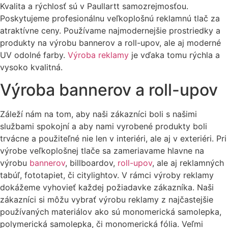
Kvalita a rýchlosť sú v Paullartt samozrejmosťou.
Poskytujeme profesionálnu veľkoplošnú reklamnú tlač za
atraktívne ceny. Používame najmodernejšie prostriedky a
produkty na výrobu bannerov a roll-upov, ale aj moderné
UV odolné farby.
Výroba reklamy
je vďaka tomu rýchla a
vysoko kvalitná.
Výroba bannerov a roll-upov
Záleží nám na tom, aby naši zákazníci boli s našimi
službami spokojní a aby nami vyrobené produkty boli
trvácne a použiteľné nie len v interiéri, ale aj v exteriéri. Pri
výrobe veľkoplošnej tlače sa zameriavame hlavne na
výrobu
bannerov
, billboardov,
roll-upov
, ale aj reklamných
tabúľ, fototapiet, či citylightov. V rámci výroby reklamy
dokážeme vyhovieť každej požiadavke zákazníka. Naši
zákazníci si môžu vybrať výrobu reklamy z najčastejšie
používaných materiálov ako sú monomerická samolepka,
polymerická samolepka, či monomerická fólia. Veľmi