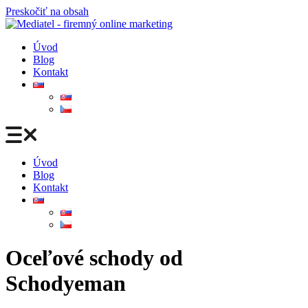
Preskočiť na obsah
Úvod
Blog
Kontakt
Úvod
Blog
Kontakt
Oceľové schody od
Schodyeman