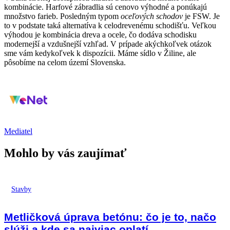
kombinácie. Harfové zábradlia sú cenovo výhodné a ponúkajú
množstvo farieb. Posledným typom
oceľových schodov
je FSW. Je
to v podstate taká alternatíva k celodrevenému schodišťu. Veľkou
výhodou je kombinácia dreva a ocele, čo dodáva schodisku
modernejší a vzdušnejší vzhľad. V prípade akýchkoľvek otázok
sme vám kedykoľvek k dispozícii. Máme sídlo v Žiline, ale
pôsobíme na celom území Slovenska.
Mediatel
Mohlo by vás zaujímať
Stavby
Metličková úprava betónu: čo je to, načo
slúži a kde sa najviac oplatí