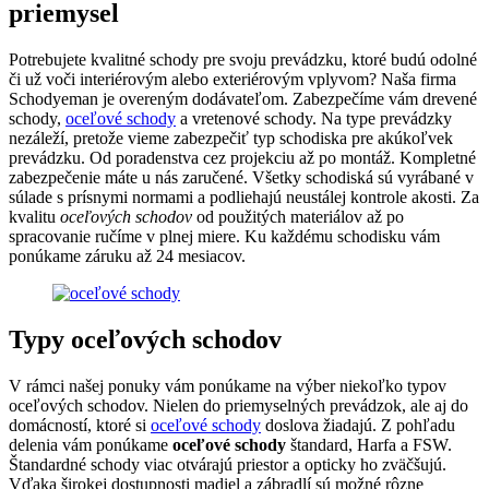
priemysel
Potrebujete kvalitné schody pre svoju prevádzku, ktoré budú odolné
či už voči interiérovým alebo exteriérovým vplyvom? Naša firma
Schodyeman je overeným dodávateľom. Zabezpečíme vám drevené
schody,
oceľové schody
a vretenové schody. Na type prevádzky
nezáleží, pretože vieme zabezpečiť typ schodiska pre akúkoľvek
prevádzku. Od poradenstva cez projekciu až po montáž. Kompletné
zabezpečenie máte u nás zaručené. Všetky schodiská sú vyrábané v
súlade s prísnymi normami a podliehajú neustálej kontrole akosti. Za
kvalitu
oceľových schodov
od použitých materiálov až po
spracovanie ručíme v plnej miere. Ku každému schodisku vám
ponúkame záruku až 24 mesiacov.
Typy oceľových schodov
V rámci našej ponuky vám ponúkame na výber niekoľko typov
oceľových schodov. Nielen do priemyselných prevádzok, ale aj do
domácností, ktoré si
oceľové schody
doslova žiadajú. Z pohľadu
delenia vám ponúkame
oceľové schody
štandard, Harfa a FSW.
Štandardné schody viac otvárajú priestor a opticky ho zväčšujú.
Vďaka širokej dostupnosti madiel a zábradlí sú možné rôzne