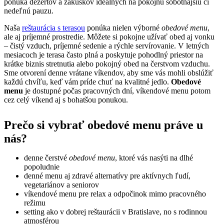
ponuka dezertov a zákuskov ideálnych na pokojnú sobotňajšiu či
nedeľnú pauzu.
Naša
reštaurácia s terasou
ponúka nielen výborné
obedové menu
,
ale aj príjemné prostredie. Môžete si pokojne užívať obed aj vonku
– čistý vzduch, príjemné sedenie a rýchle servírovanie. V letných
mesiacoch je terasa často plná a poskytuje pohodlný priestor na
krátke biznis stretnutia alebo pokojný obed na čerstvom vzduchu.
Sme otvorení denne vrátane víkendov, aby sme vás mohli obslúžiť
každú chvíľu, keď vám príde chuť na kvalitné jedlo.
Obedové
menu
je dostupné počas pracovných dní, víkendové menu potom
cez celý víkend aj s bohatšou ponukou.
Prečo si vybrať obedové menu práve u
nás?
denne čerstvé
obedové menu
, ktoré vás nasýti na dlhé
popoludnie
denné menu aj zdravé alternatívy pre aktívnych ľudí,
vegetariánov a seniorov
víkendové menu pre relax a odpočinok mimo pracovného
režimu
setting ako v dobrej reštaurácii v Bratislave, no s rodinnou
atmosférou