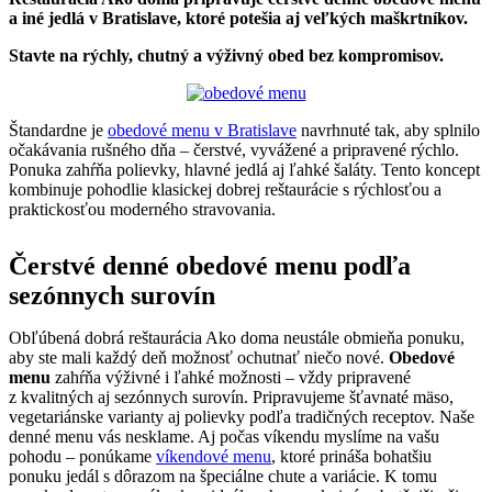
a iné jedlá v Bratislave, ktoré potešia aj veľkých maškrtníkov.
Stavte na rýchly, chutný a výživný obed bez kompromisov.
Štandardne je
obedové menu v Bratislave
navrhnuté tak, aby splnilo
očakávania rušného dňa – čerstvé, vyvážené a pripravené rýchlo.
Ponuka zahŕňa polievky, hlavné jedlá aj ľahké šaláty. Tento koncept
kombinuje pohodlie klasickej dobrej reštaurácie s rýchlosťou a
praktickosťou moderného stravovania.
Čerstvé denné obedové menu podľa
sezónnych surovín
Obľúbená dobrá reštaurácia Ako doma neustále obmieňa ponuku,
aby ste mali každý deň možnosť ochutnať niečo nové.
Obedové
menu
zahŕňa výživné i ľahké možnosti – vždy pripravené
z kvalitných aj sezónnych surovín. Pripravujeme šťavnaté mäso,
vegetariánske varianty aj polievky podľa tradičných receptov. Naše
denné menu vás nesklame. Aj počas víkendu myslíme na vašu
pohodu – ponúkame
víkendové menu
, ktoré prináša bohatšiu
ponuku jedál s dôrazom na špeciálne chute a variácie. K tomu