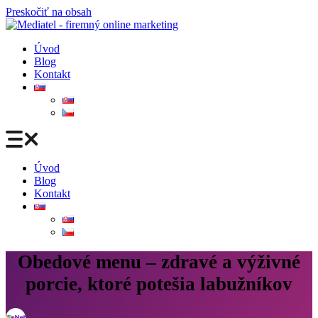
Preskočiť na obsah
Úvod
Blog
Kontakt
Úvod
Blog
Kontakt
Obedové menu – zdravé a výživné
porcie, ktoré potešia labužníkov