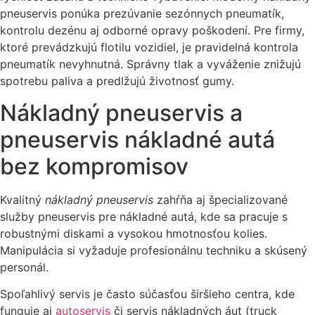
pneuservis ponúka prezúvanie sezónnych pneumatík,
kontrolu dezénu aj odborné opravy poškodení. Pre firmy,
ktoré prevádzkujú flotilu vozidiel, je pravidelná kontrola
pneumatík nevyhnutná. Správny tlak a vyváženie znižujú
spotrebu paliva a predlžujú životnosť gumy.
Nákladný pneuservis a
pneuservis nákladné autá
bez kompromisov
Kvalitný
nákladný pneuservis
zahŕňa aj špecializované
služby pneuservis pre nákladné autá, kde sa pracuje s
robustnými diskami a vysokou hmotnosťou kolies.
Manipulácia si vyžaduje profesionálnu techniku a skúsený
personál.
Spoľahlivý servis je často súčasťou širšieho centra, kde
funguje aj
autoservis
či servis nákladných áut (truck