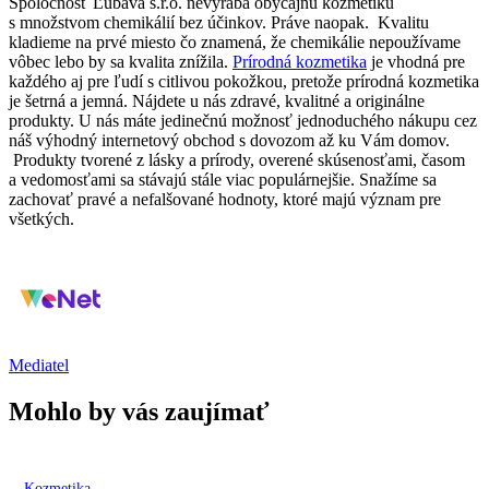
Spoločnosť Ľúbava s.r.o. nevyrába obyčajnú kozmetiku
s množstvom chemikálií bez účinkov. Práve naopak. Kvalitu
kladieme na prvé miesto čo znamená, že chemikálie nepoužívame
vôbec lebo by sa kvalita znížila.
Prírodná kozmetika
je vhodná pre
každého aj pre ľudí s citlivou pokožkou, pretože prírodná kozmetika
je šetrná a jemná. Nájdete u nás zdravé, kvalitné a originálne
produkty. U nás máte jedinečnú možnosť jednoduchého nákupu cez
náš výhodný internetový obchod s dovozom až ku Vám domov.
Produkty tvorené z lásky a prírody, overené skúsenosťami, časom
a vedomosťami sa stávajú stále viac populárnejšie. Snažíme sa
zachovať pravé a nefalšované hodnoty, ktoré majú význam pre
všetkých.
Mediatel
Mohlo by vás zaujímať
Kozmetika