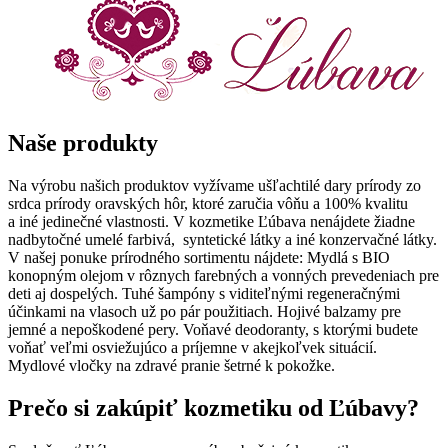
Naše produkty
Na výrobu našich produktov vyžívame ušľachtilé dary prírody zo
srdca prírody oravských hôr, ktoré zaručia vôňu a 100% kvalitu
a iné jedinečné vlastnosti. V kozmetike Ľúbava nenájdete žiadne
nadbytočné umelé farbivá, syntetické látky a iné konzervačné látky.
V našej ponuke prírodného sortimentu nájdete: Mydlá s BIO
konopným olejom v rôznych farebných a vonných prevedeniach pre
deti aj dospelých. Tuhé šampóny s viditeľnými regeneračnými
účinkami na vlasoch už po pár použitiach. Hojivé balzamy pre
jemné a nepoškodené pery. Voňavé deodoranty, s ktorými budete
voňať veľmi osviežujúco a príjemne v akejkoľvek situácií.
Mydlové vločky na zdravé pranie šetrné k pokožke.
Prečo si zakúpiť kozmetiku od Ľúbavy?