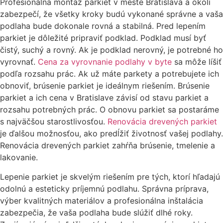
Profesionálna montáž parkiet v meste Bratislava a okolí
zabezpečí, že všetky kroky budú vykonané správne a vaša
podlaha bude dokonale rovná a stabilná. Pred lepením
parkiet je dôležité pripraviť podklad. Podklad musí byť
čistý, suchý a rovný. Ak je podklad nerovný, je potrebné ho
vyrovnať.
Cena za vyrovnanie podlahy v byte
sa môže líšiť
podľa rozsahu prác. Ak už máte parkety a potrebujete ich
obnoviť, brúsenie parkiet je ideálnym riešením. Brúsenie
parkiet a ich cena v Bratislave závisí od stavu parkiet a
rozsahu potrebných prác. O obnovu parkiet sa postaráme
s najväčšou starostlivosťou.
Renovácia drevených parkiet
je ďalšou možnosťou, ako predĺžiť životnosť vašej podlahy.
Renovácia drevených parkiet zahŕňa brúsenie, tmelenie a
lakovanie.
Lepenie parkiet je skvelým riešením pre tých, ktorí hľadajú
odolnú a esteticky príjemnú podlahu. Správna príprava,
výber kvalitných materiálov a profesionálna inštalácia
zabezpečia, že vaša podlaha bude slúžiť dlhé roky.