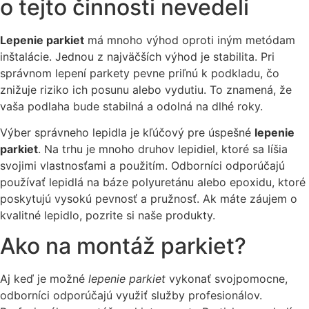
o tejto činnosti nevedeli
Lepenie parkiet
má mnoho výhod oproti iným metódam
inštalácie. Jednou z najväčších výhod je stabilita. Pri
správnom lepení parkety pevne priľnú k podkladu, čo
znižuje riziko ich posunu alebo vydutiu. To znamená, že
vaša podlaha bude stabilná a odolná na dlhé roky.
Výber správneho lepidla je kľúčový pre úspešné
lepenie
parkiet
. Na trhu je mnoho druhov lepidiel, ktoré sa líšia
svojimi vlastnosťami a použitím. Odborníci odporúčajú
používať lepidlá na báze polyuretánu alebo epoxidu, ktoré
poskytujú vysokú pevnosť a pružnosť. Ak máte záujem o
kvalitné lepidlo, pozrite si naše produkty.
Ako na montáž parkiet?
Aj keď je možné
lepenie parkiet
vykonať svojpomocne,
odborníci odporúčajú využiť služby profesionálov.