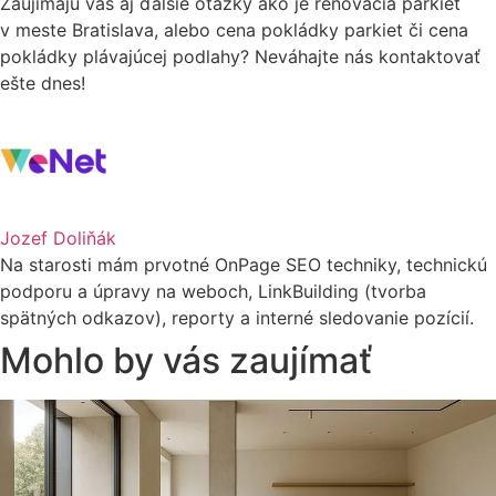
Zaujímajú vás aj ďalšie otázky ako je renovácia parkiet
v meste Bratislava, alebo cena pokládky parkiet či cena
pokládky plávajúcej podlahy? Neváhajte nás kontaktovať
ešte dnes!
Jozef Doliňák
Na starosti mám prvotné OnPage SEO techniky, technickú
podporu a úpravy na weboch, LinkBuilding (tvorba
spätných odkazov), reporty a interné sledovanie pozícií.
Mohlo by vás zaujímať