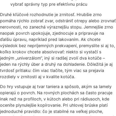
Druhé kľúčové rozhodnutie je zrnitosť. Hrubšie zrno
pomáha rýchlo zobrať zvar, odstrániť otrepy alebo zrovnať
nerovnosti, no zanechá výraznejšiu stopu. Jemnejšie zrno
naopak povrch upokojuje, zjednocuje a pripravuje na
ďalšiu úpravu, napríklad pred lakovaním. Ak chcete
výsledok bez nepríjemných prekvapení, premyslite si aj to,
koľko krokov chcete absolvovať: niekto si vystačí s
jedným „univerzálom“, iný si radšej zvolí dva kotúče –
jeden na rýchly úber a druhý na dohladenie. Dôležitá je aj
tvrdosť prítlaku: čím viac tlačíte, tým viac sa prejavia
rozdiely v zrnitosti aj v kvalite kotúča.
Do hry vstupuje aj tvar taniera a spôsob, akým sa lamely
opierajú o povrch. Na rovných plochách sa často pracuje
inak než na profiloch, v kútoch alebo pri rádiusoch, kde
oceníte plynulejšie kopírovanie. Pri uhlovej brúske platí
jednoduché pravidlo: čo je stabilné na veľkej ploche,