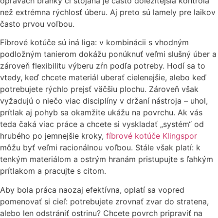
opravách bránky či stojana je často dôležitejšia kontrola
než extrémna rýchlosť úberu. Aj preto sú lamely pre laikov
často prvou voľbou.
Fíbrové kotúče sú iná liga: v kombinácii s vhodným
podložným tanierom dokážu ponúknuť veľmi slušný úber a
zároveň flexibilitu výberu zŕn podľa potreby. Hodí sa to
vtedy, keď chcete materiál uberať cielenejšie, alebo keď
potrebujete rýchlo prejsť väčšiu plochu. Zároveň však
vyžadujú o niečo viac disciplíny v držaní nástroja – uhol,
prítlak aj pohyb sa okamžite ukážu na povrchu. Ak vás
teda čaká viac práce a chcete si vyskladať „systém“ od
hrubého po jemnejšie kroky,
fíbrové kotúče Klingspor
môžu byť veľmi racionálnou voľbou. Stále však platí: k
tenkým materiálom a ostrým hranám pristupujte s ľahkým
prítlakom a pracujte s citom.
Aby bola práca naozaj efektívna, oplatí sa vopred
pomenovať si cieľ: potrebujete zrovnať zvar do stratena,
alebo len odstrániť ostrinu? Chcete povrch pripraviť na