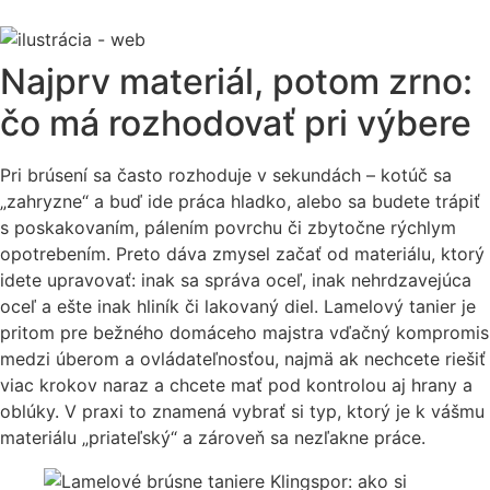
Najprv materiál, potom zrno:
čo má rozhodovať pri výbere
Pri brúsení sa často rozhoduje v sekundách – kotúč sa
„zahryzne“ a buď ide práca hladko, alebo sa budete trápiť
s poskakovaním, pálením povrchu či zbytočne rýchlym
opotrebením. Preto dáva zmysel začať od materiálu, ktorý
idete upravovať: inak sa správa oceľ, inak nehrdzavejúca
oceľ a ešte inak hliník či lakovaný diel. Lamelový tanier je
pritom pre bežného domáceho majstra vďačný kompromis
medzi úberom a ovládateľnosťou, najmä ak nechcete riešiť
viac krokov naraz a chcete mať pod kontrolou aj hrany a
oblúky. V praxi to znamená vybrať si typ, ktorý je k vášmu
materiálu „priateľský“ a zároveň sa nezľakne práce.