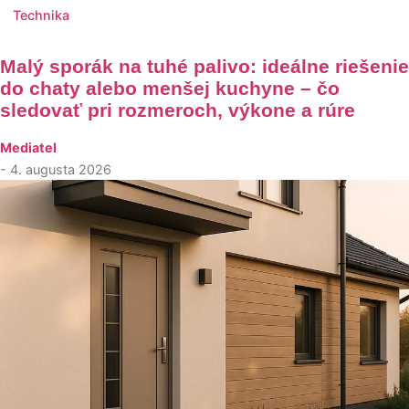
Technika
Malý sporák na tuhé palivo: ideálne riešenie
do chaty alebo menšej kuchyne – čo
sledovať pri rozmeroch, výkone a rúre
Mediatel
- 4. augusta 2026