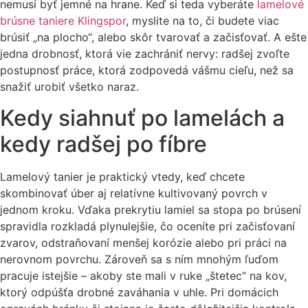
nemusí byť jemné na hrane. Keď si teda vyberáte
lamelové
brúsne taniere Klingspor
, myslite na to, či budete viac
brúsiť „na plocho“, alebo skôr tvarovať a začisťovať. A ešte
jedna drobnosť, ktorá vie zachrániť nervy: radšej zvoľte
postupnosť práce, ktorá zodpovedá vášmu cieľu, než sa
snažiť urobiť všetko naraz.
Kedy siahnuť po lamelách a
kedy radšej po fíbre
Lamelový tanier je praktický vtedy, keď chcete
skombinovať úber aj relatívne kultivovaný povrch v
jednom kroku. Vďaka prekrytiu lamiel sa stopa po brúsení
spravidla rozkladá plynulejšie, čo oceníte pri začisťovaní
zvarov, odstraňovaní menšej korózie alebo pri práci na
nerovnom povrchu. Zároveň sa s ním mnohým ľuďom
pracuje istejšie – akoby ste mali v ruke „štetec“ na kov,
ktorý odpúšťa drobné zaváhania v uhle. Pri domácich