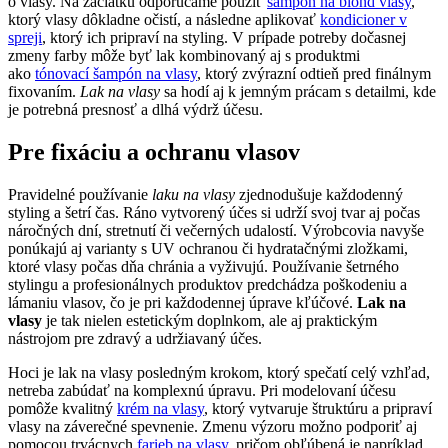
o vlasy. Na začiatku odporúčame použiť
šampón na blond vlasy
,
ktorý vlasy dôkladne očistí, a následne aplikovať
kondicioner v
spreji
, ktorý ich pripraví na styling. V prípade potreby dočasnej
zmeny farby môže byť lak kombinovaný aj s produktmi
ako
tónovací šampón na vlasy
, ktorý zvýrazní odtieň pred finálnym
fixovaním.
Lak na vlasy
sa hodí aj k jemným prácam s detailmi, kde
je potrebná presnosť a dlhá výdrž účesu.
Pre fixáciu a ochranu vlasov
Pravidelné používanie
laku na vlasy
zjednodušuje každodenný
styling a šetrí čas. Ráno vytvorený účes si udrží svoj tvar aj počas
náročných dní, stretnutí či večerných udalostí. Výrobcovia navyše
ponúkajú aj varianty s UV ochranou či hydratačnými zložkami,
ktoré vlasy počas dňa chránia a vyživujú. Používanie šetrného
stylingu a profesionálnych produktov predchádza poškodeniu a
lámaniu vlasov, čo je pri každodennej úprave kľúčové.
Lak na
vlasy
je tak nielen estetickým doplnkom, ale aj praktickým
nástrojom pre zdravý a udržiavaný účes.
Hoci je lak na vlasy posledným krokom, ktorý spečatí celý vzhľad,
netreba zabúdať na komplexnú úpravu. Pri modelovaní účesu
pomôže kvalitný
krém na vlasy
, ktorý vytvaruje štruktúru a pripraví
vlasy na záverečné spevnenie. Zmenu výzoru možno podporiť aj
pomocou trvácnych
farieb na vlasy
, pričom obľúbená je napríklad