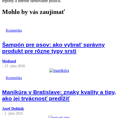
reporty a interné sledovanie pozícií.
Mohlo by vás zaujímať
Kozmetika
Šampón pre psov: ako vybrať správny
produkt pre rôzne typy srsti
Mediatel
- 23. júna 2026
Kozmetika
Manikúra v Bratislave: znaky kvality a tipy,
ako jej trvácnosť predĺžiť
Jozef Doliňák
- 2. júna 2025