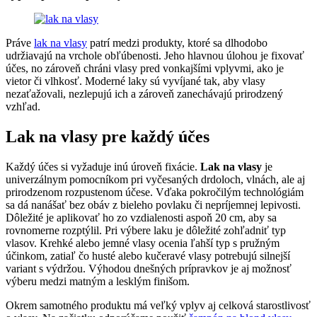
Práve
lak na vlasy
patrí medzi produkty, ktoré sa dlhodobo
udržiavajú na vrchole obľúbenosti. Jeho hlavnou úlohou je fixovať
účes, no zároveň chráni vlasy pred vonkajšími vplyvmi, ako je
vietor či vlhkosť. Moderné laky sú vyvíjané tak, aby vlasy
nezaťažovali, nezlepujú ich a zároveň zanechávajú prirodzený
vzhľad.
Lak na vlasy pre každý účes
Každý účes si vyžaduje inú úroveň fixácie.
Lak na vlasy
je
univerzálnym pomocníkom pri vyčesaných drdoloch, vlnách, ale aj
prirodzenom rozpustenom účese. Vďaka pokročilým technológiám
sa dá nanášať bez obáv z bieleho povlaku či nepríjemnej lepivosti.
Dôležité je aplikovať ho zo vzdialenosti aspoň 20 cm, aby sa
rovnomerne rozptýlil. Pri výbere laku je dôležité zohľadniť typ
vlasov. Krehké alebo jemné vlasy ocenia ľahší typ s pružným
účinkom, zatiaľ čo husté alebo kučeravé vlasy potrebujú silnejší
variant s výdržou. Výhodou dnešných prípravkov je aj možnosť
výberu medzi matným a lesklým finišom.
Okrem samotného produktu má veľký vplyv aj celková starostlivosť