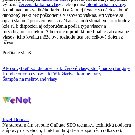
výrazná
červená farba na vlasy
alebo jemná
blond farba na vlasy
.
Kombináciou kvalitného farbenia a šetrnej fixácie sa dá dosiahnuť
dlhodobý efekt bez poškodenia vlasového vlákna. Pri výbere sa
oplatí siahnuť po overených značkách z profesionálnych obchodov,
kde sú k dispozícii aj odporúčania podľa typu vlasov a
požadovaného efektu. A hoci ide o produkt pre finálne zafixovanie
vlasov, jeho kvalita môže byť rozhodujúca pre celkový dojem z
účesu.
Prečítajte si tiež:
Ako si vybrať kondicionér na kučeravé vlasy, ktorý naozaj funguje
Kondicionér na vlasy – kľúč k žiarivej korune krásy
Šampón na melírované vlasy
Jozef Doliňák
Na starosti mám prvotné OnPage SEO techniky, technickú podporu
a úpravy na weboch, LinkBuilding (tvorba spätných odkazov),