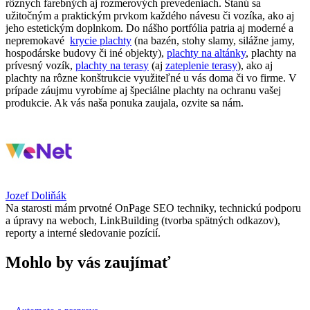
rôznych farebných aj rozmerových prevedeniach. Stanú sa
užitočným a praktickým prvkom každého návesu či vozíka, ako aj
jeho estetickým doplnkom. Do nášho portfólia patria aj moderné a
nepremokavé
krycie plachty
(na bazén, stohy slamy, silážne jamy,
hospodárske budovy či iné objekty),
plachty na altánky
, plachty na
prívesný vozík,
plachty na terasy
(aj
zateplenie terasy
), ako aj
plachty na rôzne konštrukcie využiteľné u vás doma či vo firme. V
prípade záujmu vyrobíme aj špeciálne plachty na ochranu vašej
produkcie. Ak vás naša ponuka zaujala, ozvite sa nám.
Jozef Doliňák
Na starosti mám prvotné OnPage SEO techniky, technickú podporu
a úpravy na weboch, LinkBuilding (tvorba spätných odkazov),
reporty a interné sledovanie pozícií.
Mohlo by vás zaujímať