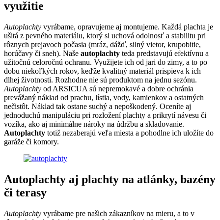
využitie
Autoplachty
vyrábame, opravujeme aj montujeme. Každá plachta je
ušitá z pevného materiálu, ktorý si uchová odolnosť a stabilitu pri
rôznych prejavoch počasia (mráz, dážď, silný vietor, krupobitie,
horúčavy či sneh). Naše
autoplachty
teda predstavujú efektívnu a
užitočnú celoročnú ochranu. Využijete ich od jari do zimy, a to po
dobu niekoľkých rokov, keďže kvalitný materiál prispieva k ich
dlhej životnosti. Rozhodne nie sú produktom na jednu sezónu.
Autoplachty
od ARSICUA sú nepremokavé a dobre ochránia
prevážaný náklad od prachu, lístia, vody, kamienkov a ostatných
nečistôt. Náklad tak ostane suchý a nepoškodený. Oceníte aj
jednoduchú manipuláciu pri rozložení plachty a prikrytí návesu či
vozíka, ako aj minimálne nároky na údržbu a skladovanie.
Autoplachty
totiž nezaberajú veľa miesta a pohodlne ich uložíte do
garáže či komory.
Autoplachty aj plachty na atlánky, bazény
či terasy
Autoplachty
vyrábame pre našich zákazníkov na mieru, a to v